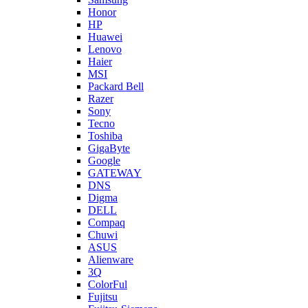
Honor
HP
Huawei
Lenovo
Haier
MSI
Packard Bell
Razer
Sony
Tecno
Toshiba
GigaByte
Google
GATEWAY
DNS
Digma
DELL
Compaq
Chuwi
ASUS
Alienware
3Q
ColorFul
Fujitsu