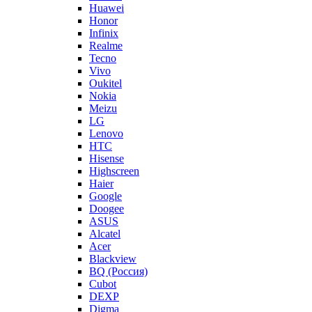
Huawei
Honor
Infinix
Realme
Tecno
Vivo
Oukitel
Nokia
Meizu
LG
Lenovo
HTC
Hisense
Highscreen
Haier
Google
Doogee
ASUS
Alcatel
Acer
Blackview
BQ (Россия)
Cubot
DEXP
Digma