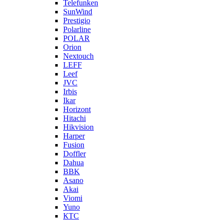
Telefunken
SunWind
Prestigio
Polarline
POLAR
Orion
Nextouch
LEFF
Leef
JVC
Irbis
Ikar
Horizont
Hitachi
Hikvision
Harper
Fusion
Doffler
Dahua
BBK
Asano
Akai
Viomi
Yuno
КТС