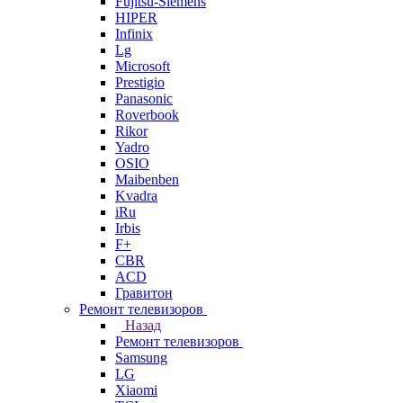
Fujitsu-Siemens
HIPER
Infinix
Lg
Microsoft
Prestigio
Panasonic
Roverbook
Rikor
Yadro
OSIO
Maibenben
Kvadra
iRu
Irbis
F+
CBR
ACD
Гравитон
Ремонт телевизоров
Назад
Ремонт телевизоров
Samsung
LG
Xiaomi