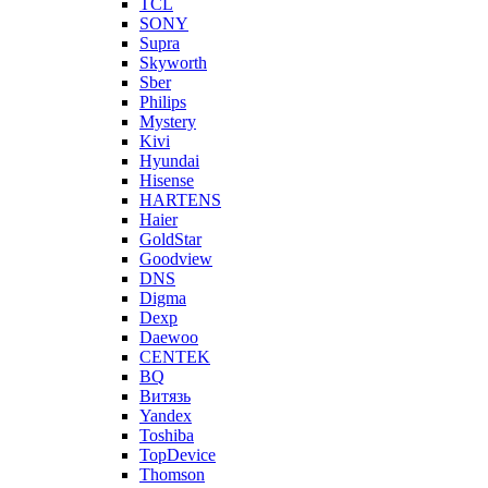
TCL
SONY
Supra
Skyworth
Sber
Philips
Mystery
Kivi
Hyundai
Hisense
HARTENS
Haier
GoldStar
Goodview
DNS
Digma
Dexp
Daewoo
CENTEK
BQ
Витязь
Yandex
Toshiba
TopDevice
Thomson