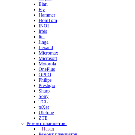
Elari
Fly
Hammer
HomTom
INOI
Irbis
Itel
Jinga
Lexand
Micromax
Microsoft
Motorola
OnePlus
OPPO
Philips
Prestigio
Sharp
Sony
TCL
teXet
Ulefone
ZTE
Ремонт планшетов
Назад
Ремонт планшетов