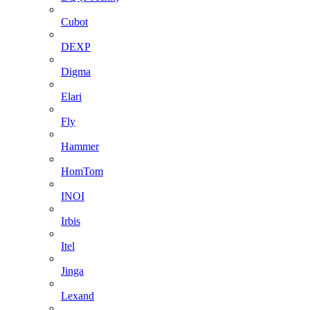
Cubot
DEXP
Digma
Elari
Fly
Hammer
HomTom
INOI
Irbis
Itel
Jinga
Lexand