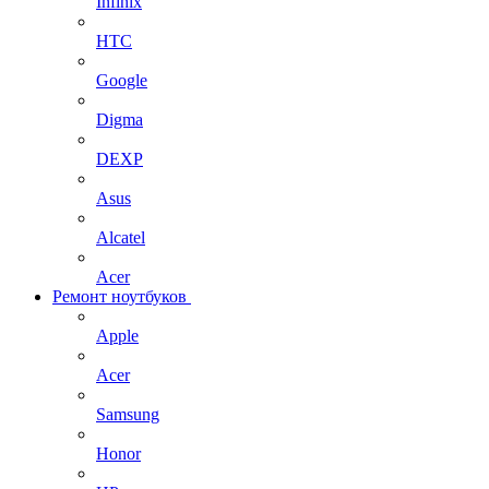
Infinix
HTC
Google
Digma
DEXP
Asus
Alcatel
Acer
Ремонт ноутбуков
Apple
Acer
Samsung
Honor