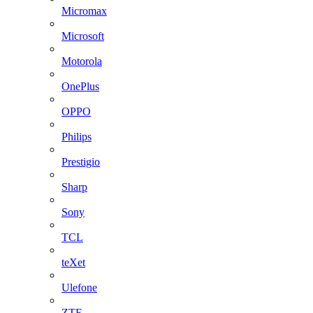
Micromax
Microsoft
Motorola
OnePlus
OPPO
Philips
Prestigio
Sharp
Sony
TCL
teXet
Ulefone
ZTE