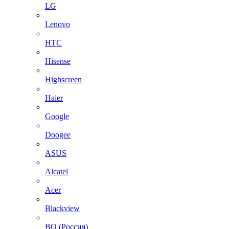
LG
Lenovo
HTC
Hisense
Highscreen
Haier
Google
Doogee
ASUS
Alcatel
Acer
Blackview
BQ (Россия)