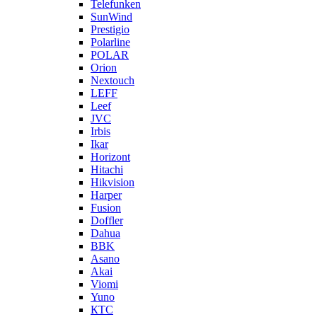
Telefunken
SunWind
Prestigio
Polarline
POLAR
Orion
Nextouch
LEFF
Leef
JVC
Irbis
Ikar
Horizont
Hitachi
Hikvision
Harper
Fusion
Doffler
Dahua
BBK
Asano
Akai
Viomi
Yuno
КТС