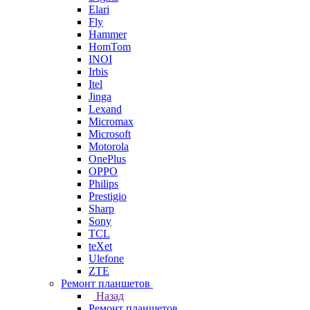
Elari
Fly
Hammer
HomTom
INOI
Irbis
Itel
Jinga
Lexand
Micromax
Microsoft
Motorola
OnePlus
OPPO
Philips
Prestigio
Sharp
Sony
TCL
teXet
Ulefone
ZTE
Ремонт планшетов
Назад
Ремонт планшетов