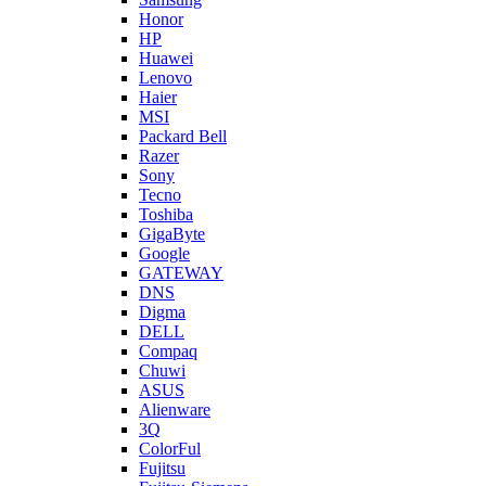
Honor
HP
Huawei
Lenovo
Haier
MSI
Packard Bell
Razer
Sony
Tecno
Toshiba
GigaByte
Google
GATEWAY
DNS
Digma
DELL
Compaq
Chuwi
ASUS
Alienware
3Q
ColorFul
Fujitsu