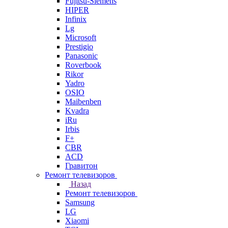
Fujitsu-Siemens
HIPER
Infinix
Lg
Microsoft
Prestigio
Panasonic
Roverbook
Rikor
Yadro
OSIO
Maibenben
Kvadra
iRu
Irbis
F+
CBR
ACD
Гравитон
Ремонт телевизоров
Назад
Ремонт телевизоров
Samsung
LG
Xiaomi