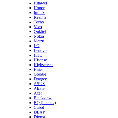
Huawei
Honor
Infinix
Realme
Tecno
Vivo
Oukitel
Nokia
Meizu
LG
Lenovo
HTC
Hisense
Highscreen
Haier
Google
Doogee
ASUS
Alcatel
Acer
Blackview
BQ (Россия)
Cubot
DEXP
Digma