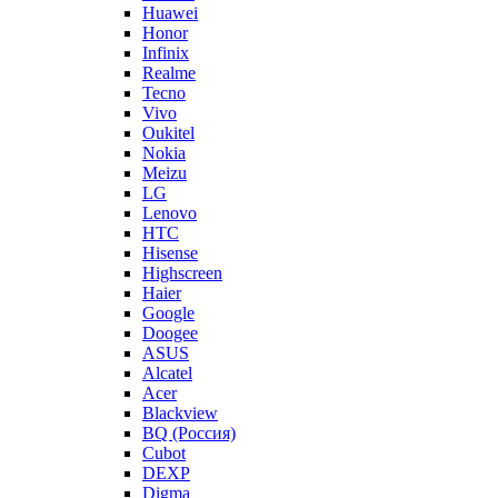
Huawei
Honor
Infinix
Realme
Tecno
Vivo
Oukitel
Nokia
Meizu
LG
Lenovo
HTC
Hisense
Highscreen
Haier
Google
Doogee
ASUS
Alcatel
Acer
Blackview
BQ (Россия)
Cubot
DEXP
Digma