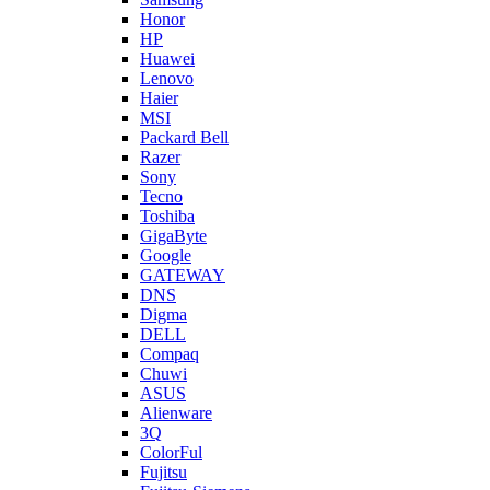
Honor
HP
Huawei
Lenovo
Haier
MSI
Packard Bell
Razer
Sony
Tecno
Toshiba
GigaByte
Google
GATEWAY
DNS
Digma
DELL
Compaq
Chuwi
ASUS
Alienware
3Q
ColorFul
Fujitsu