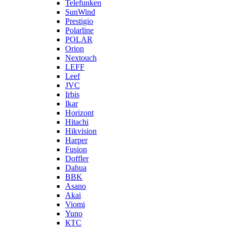
Telefunken
SunWind
Prestigio
Polarline
POLAR
Orion
Nextouch
LEFF
Leef
JVC
Irbis
Ikar
Horizont
Hitachi
Hikvision
Harper
Fusion
Doffler
Dahua
BBK
Asano
Akai
Viomi
Yuno
КТС