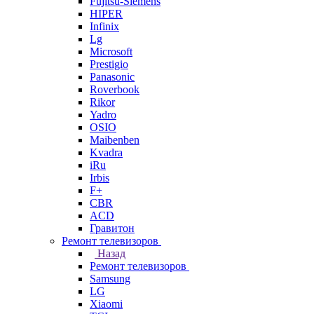
Fujitsu-Siemens
HIPER
Infinix
Lg
Microsoft
Prestigio
Panasonic
Roverbook
Rikor
Yadro
OSIO
Maibenben
Kvadra
iRu
Irbis
F+
CBR
ACD
Гравитон
Ремонт телевизоров
Назад
Ремонт телевизоров
Samsung
LG
Xiaomi