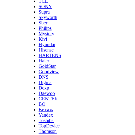
TCL
SONY
Supra
Skyworth
Sber
Philips
Mystery
Kivi
Hyundai
Hisense
HARTENS
Haier
GoldStar
Goodview
DNS
Digma
Dexp
Daewoo
CENTEK
BQ
Витязь
Yandex
Toshiba
TopDevice
Thomson