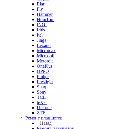
Elari
Fly
Hammer
HomTom
INOI
Irbis
Itel
Jinga
Lexand
Micromax
Microsoft
Motorola
OnePlus
OPPO
Philips
Prestigio
Sharp
Sony
TCL
teXet
Ulefone
ZTE
Ремонт планшетов
Назад
Ремонт планшетов