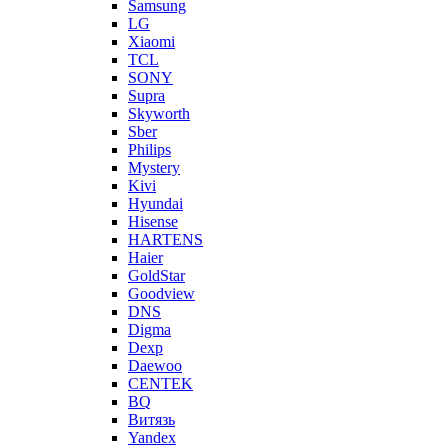
Samsung
LG
Xiaomi
TCL
SONY
Supra
Skyworth
Sber
Philips
Mystery
Kivi
Hyundai
Hisense
HARTENS
Haier
GoldStar
Goodview
DNS
Digma
Dexp
Daewoo
CENTEK
BQ
Витязь
Yandex