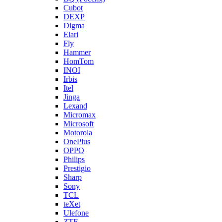
Cubot
DEXP
Digma
Elari
Fly
Hammer
HomTom
INOI
Irbis
Itel
Jinga
Lexand
Micromax
Microsoft
Motorola
OnePlus
OPPO
Philips
Prestigio
Sharp
Sony
TCL
teXet
Ulefone
ZTE