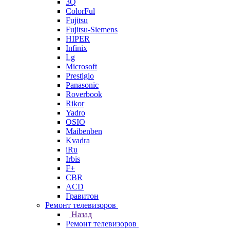
3Q
ColorFul
Fujitsu
Fujitsu-Siemens
HIPER
Infinix
Lg
Microsoft
Prestigio
Panasonic
Roverbook
Rikor
Yadro
OSIO
Maibenben
Kvadra
iRu
Irbis
F+
CBR
ACD
Гравитон
Ремонт телевизоров
Назад
Ремонт телевизоров