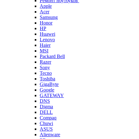
Ремонт ноутбуков
Apple
Acer
Samsung
Honor
HP
Huawei
Lenovo
Haier
MSI
Packard Bell
Razer
Sony
Tecno
Toshiba
GigaByte
Google
GATEWAY
DNS
Digma
DELL
Compaq
Chuwi
ASUS
Alienware