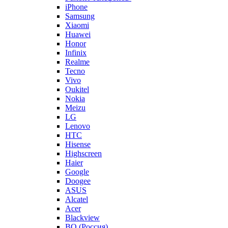
iPhone
Samsung
Xiaomi
Huawei
Honor
Infinix
Realme
Tecno
Vivo
Oukitel
Nokia
Meizu
LG
Lenovo
HTC
Hisense
Highscreen
Haier
Google
Doogee
ASUS
Alcatel
Acer
Blackview
BQ (Россия)