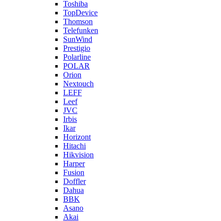
Toshiba
TopDevice
Thomson
Telefunken
SunWind
Prestigio
Polarline
POLAR
Orion
Nextouch
LEFF
Leef
JVC
Irbis
Ikar
Horizont
Hitachi
Hikvision
Harper
Fusion
Doffler
Dahua
BBK
Asano
Akai