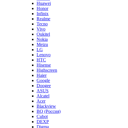
Huawei
Honor
Infinix
Realme
Tecno
Vivo
Oukitel
Nokia
Meizu
LG
Lenovo
HTC
Hisense
Highscreen
Haier
Google
Doogee
ASUS
Alcatel
Acer
Blackview
BQ (Россия)
Cubot
DEXP
Digma