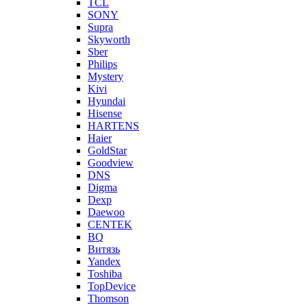
TCL
SONY
Supra
Skyworth
Sber
Philips
Mystery
Kivi
Hyundai
Hisense
HARTENS
Haier
GoldStar
Goodview
DNS
Digma
Dexp
Daewoo
CENTEK
BQ
Витязь
Yandex
Toshiba
TopDevice
Thomson