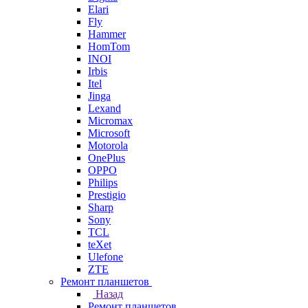
Elari
Fly
Hammer
HomTom
INOI
Irbis
Itel
Jinga
Lexand
Micromax
Microsoft
Motorola
OnePlus
OPPO
Philips
Prestigio
Sharp
Sony
TCL
teXet
Ulefone
ZTE
Ремонт планшетов
Назад
Ремонт планшетов