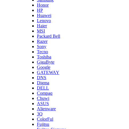
Honor
HP
Huawei
Lenovo
Haier
MSI
Packard Bell
Razer
Sony
Tecno
Toshiba
GigaByte
Google
GATEWAY
DNS
Digma
DELL
Compaq
Chuwi
ASUS
Alienware
3Q
ColorFul
Fujitsu