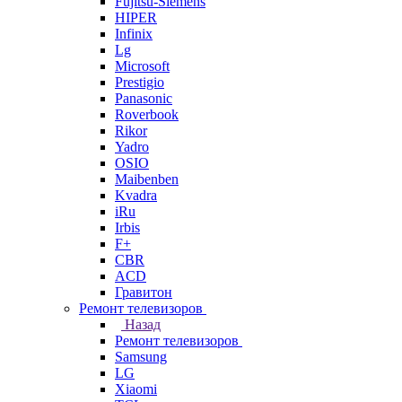
Fujitsu-Siemens
HIPER
Infinix
Lg
Microsoft
Prestigio
Panasonic
Roverbook
Rikor
Yadro
OSIO
Maibenben
Kvadra
iRu
Irbis
F+
CBR
ACD
Гравитон
Ремонт телевизоров
Назад
Ремонт телевизоров
Samsung
LG
Xiaomi