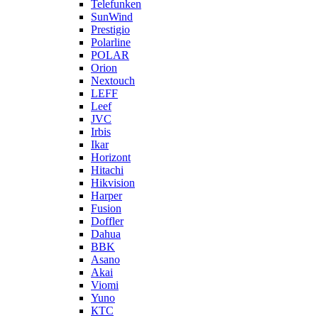
Telefunken
SunWind
Prestigio
Polarline
POLAR
Orion
Nextouch
LEFF
Leef
JVC
Irbis
Ikar
Horizont
Hitachi
Hikvision
Harper
Fusion
Doffler
Dahua
BBK
Asano
Akai
Viomi
Yuno
КТС