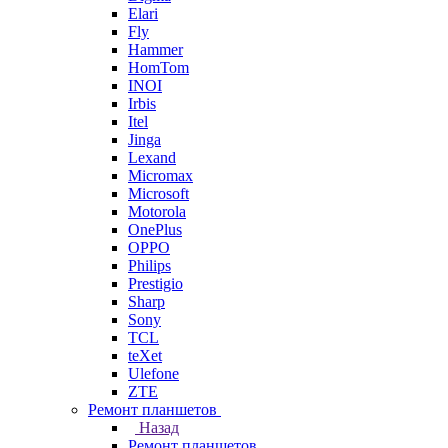
Elari
Fly
Hammer
HomTom
INOI
Irbis
Itel
Jinga
Lexand
Micromax
Microsoft
Motorola
OnePlus
OPPO
Philips
Prestigio
Sharp
Sony
TCL
teXet
Ulefone
ZTE
Ремонт планшетов
Назад
Ремонт планшетов