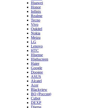
Huawei
Honor
Infinix
Realme
Tecno
Vivo
Oukitel
Nokia
Meizu
LG
Lenovo
HTC
Hisense
Highscreen
Haier
Google
Doogee
ASUS
Alcatel
Acer
Blackview
BQ (Россия)
Cubot
DEXP
Digma