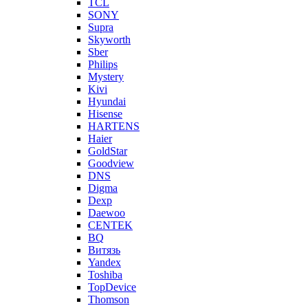
TCL
SONY
Supra
Skyworth
Sber
Philips
Mystery
Kivi
Hyundai
Hisense
HARTENS
Haier
GoldStar
Goodview
DNS
Digma
Dexp
Daewoo
CENTEK
BQ
Витязь
Yandex
Toshiba
TopDevice
Thomson