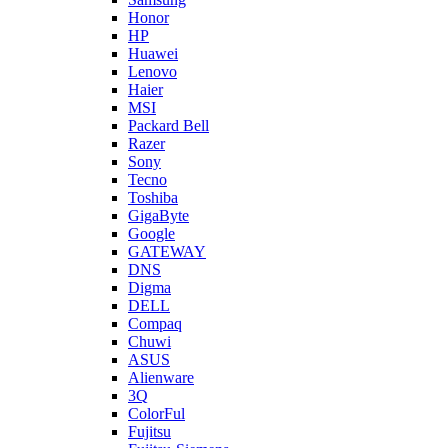
Honor
HP
Huawei
Lenovo
Haier
MSI
Packard Bell
Razer
Sony
Tecno
Toshiba
GigaByte
Google
GATEWAY
DNS
Digma
DELL
Compaq
Chuwi
ASUS
Alienware
3Q
ColorFul
Fujitsu