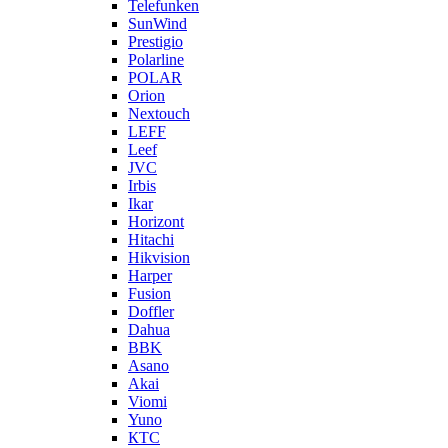
Telefunken
SunWind
Prestigio
Polarline
POLAR
Orion
Nextouch
LEFF
Leef
JVC
Irbis
Ikar
Horizont
Hitachi
Hikvision
Harper
Fusion
Doffler
Dahua
BBK
Asano
Akai
Viomi
Yuno
КТС