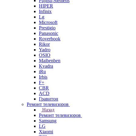
Fujitsu-Siemens
HIPER
Infinix
Lg
Microsoft
Prestigio
Panasonic
Roverbook
Rikor
Yadro
OSIO
Maibenben
Kvadra
iRu
Irbis
F+
CBR
ACD
Гравитон
Ремонт телевизоров
Назад
Ремонт телевизоров
Samsung
LG
Xiaomi