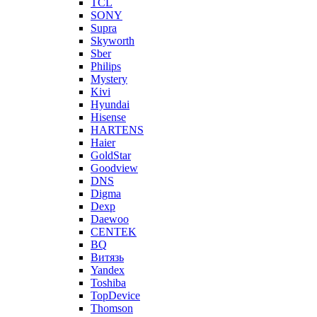
TCL
SONY
Supra
Skyworth
Sber
Philips
Mystery
Kivi
Hyundai
Hisense
HARTENS
Haier
GoldStar
Goodview
DNS
Digma
Dexp
Daewoo
CENTEK
BQ
Витязь
Yandex
Toshiba
TopDevice
Thomson