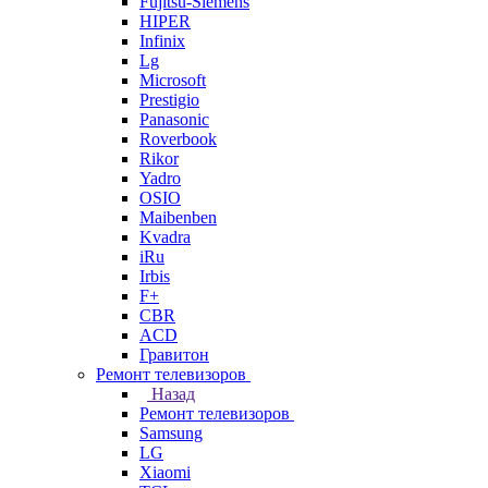
Fujitsu-Siemens
HIPER
Infinix
Lg
Microsoft
Prestigio
Panasonic
Roverbook
Rikor
Yadro
OSIO
Maibenben
Kvadra
iRu
Irbis
F+
CBR
ACD
Гравитон
Ремонт телевизоров
Назад
Ремонт телевизоров
Samsung
LG
Xiaomi