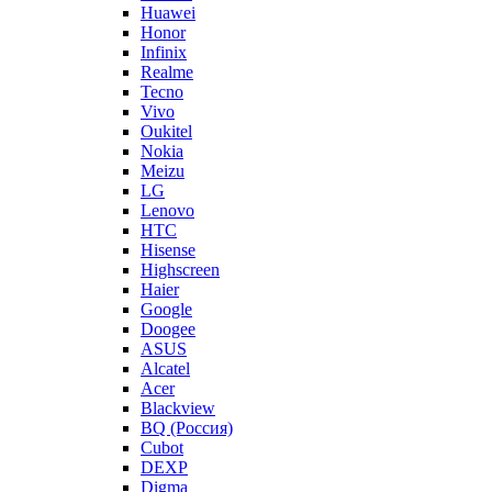
Huawei
Honor
Infinix
Realme
Tecno
Vivo
Oukitel
Nokia
Meizu
LG
Lenovo
HTC
Hisense
Highscreen
Haier
Google
Doogee
ASUS
Alcatel
Acer
Blackview
BQ (Россия)
Cubot
DEXP
Digma