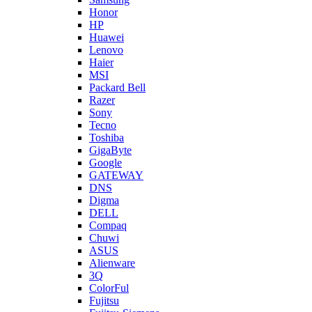
Honor
HP
Huawei
Lenovo
Haier
MSI
Packard Bell
Razer
Sony
Tecno
Toshiba
GigaByte
Google
GATEWAY
DNS
Digma
DELL
Compaq
Chuwi
ASUS
Alienware
3Q
ColorFul
Fujitsu