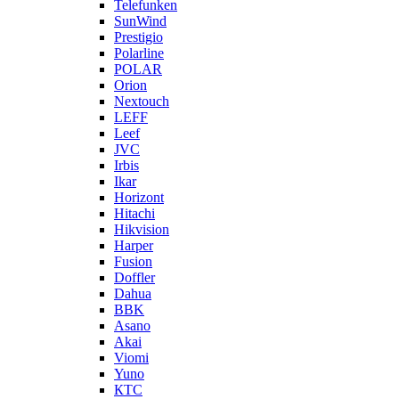
Telefunken
SunWind
Prestigio
Polarline
POLAR
Orion
Nextouch
LEFF
Leef
JVC
Irbis
Ikar
Horizont
Hitachi
Hikvision
Harper
Fusion
Doffler
Dahua
BBK
Asano
Akai
Viomi
Yuno
КТС