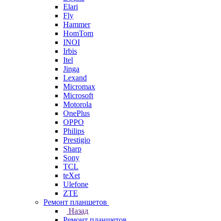
Elari
Fly
Hammer
HomTom
INOI
Irbis
Itel
Jinga
Lexand
Micromax
Microsoft
Motorola
OnePlus
OPPO
Philips
Prestigio
Sharp
Sony
TCL
teXet
Ulefone
ZTE
Ремонт планшетов
Назад
Ремонт планшетов