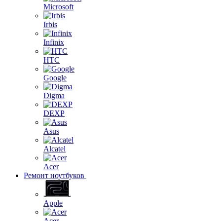
Microsoft
Irbis
Infinix
HTC
Google
Digma
DEXP
Asus
Alcatel
Acer
Ремонт ноутбуков
Apple
Acer