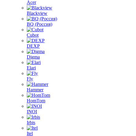
Acer
Blackview
BQ (Россия)
Cubot
DEXP
Digma
Elari
Fly
Hammer
HomTom
INOI
Irbis
Itel