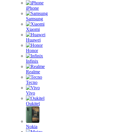
iPhone
Samsung
Xiaomi
Huawei
Honor
Infinix
Realme
Tecno
Vivo
Oukitel
Nokia