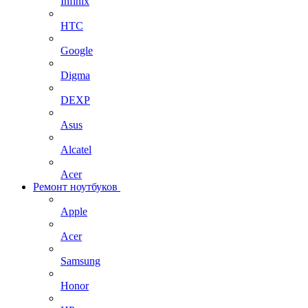
Infinix
HTC
Google
Digma
DEXP
Asus
Alcatel
Acer
Ремонт ноутбуков
Apple
Acer
Samsung
Honor