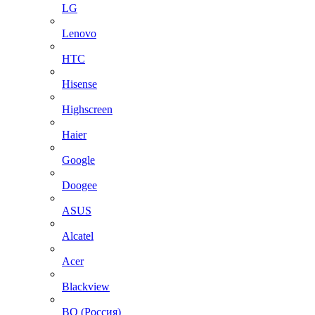
LG
Lenovo
HTC
Hisense
Highscreen
Haier
Google
Doogee
ASUS
Alcatel
Acer
Blackview
BQ (Россия)