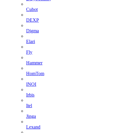
Cubot
DEXP
Digma
Elari
Fly
Hammer
HomTom
INOI
Irbis
Itel
Jinga
Lexand