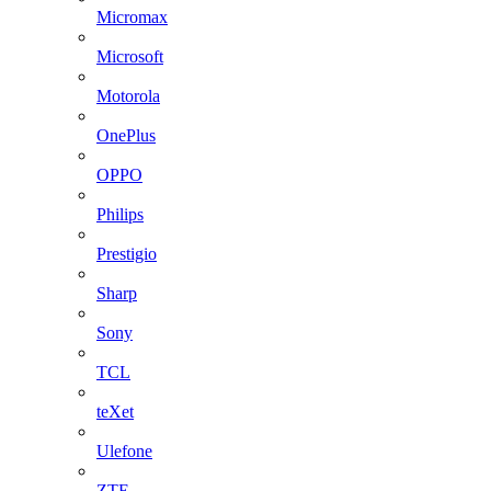
Micromax
Microsoft
Motorola
OnePlus
OPPO
Philips
Prestigio
Sharp
Sony
TCL
teXet
Ulefone
ZTE