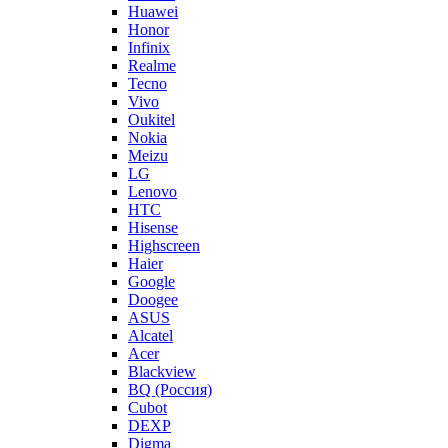
Huawei
Honor
Infinix
Realme
Tecno
Vivo
Oukitel
Nokia
Meizu
LG
Lenovo
HTC
Hisense
Highscreen
Haier
Google
Doogee
ASUS
Alcatel
Acer
Blackview
BQ (Россия)
Cubot
DEXP
Digma