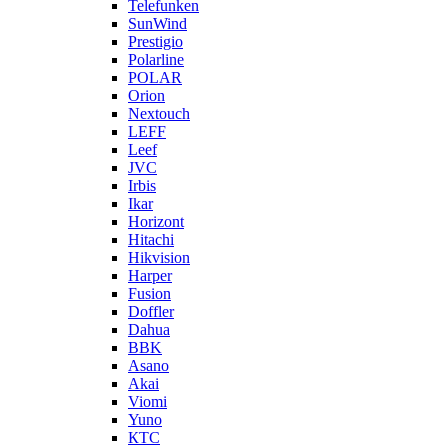
Telefunken
SunWind
Prestigio
Polarline
POLAR
Orion
Nextouch
LEFF
Leef
JVC
Irbis
Ikar
Horizont
Hitachi
Hikvision
Harper
Fusion
Doffler
Dahua
BBK
Asano
Akai
Viomi
Yuno
КТС