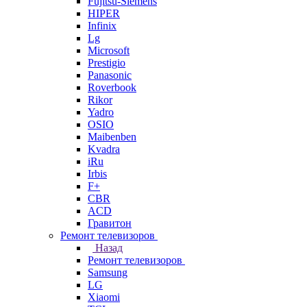
Fujitsu-Siemens
HIPER
Infinix
Lg
Microsoft
Prestigio
Panasonic
Roverbook
Rikor
Yadro
OSIO
Maibenben
Kvadra
iRu
Irbis
F+
CBR
ACD
Гравитон
Ремонт телевизоров
Назад
Ремонт телевизоров
Samsung
LG
Xiaomi