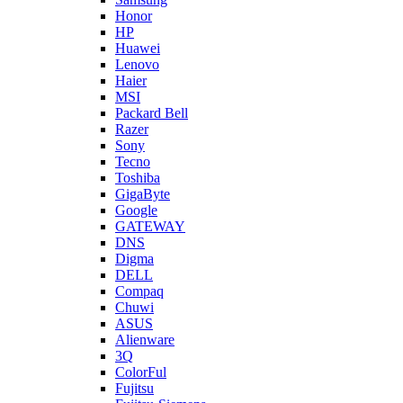
Honor
HP
Huawei
Lenovo
Haier
MSI
Packard Bell
Razer
Sony
Tecno
Toshiba
GigaByte
Google
GATEWAY
DNS
Digma
DELL
Compaq
Chuwi
ASUS
Alienware
3Q
ColorFul
Fujitsu