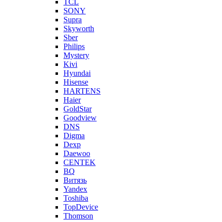
TCL
SONY
Supra
Skyworth
Sber
Philips
Mystery
Kivi
Hyundai
Hisense
HARTENS
Haier
GoldStar
Goodview
DNS
Digma
Dexp
Daewoo
CENTEK
BQ
Витязь
Yandex
Toshiba
TopDevice
Thomson