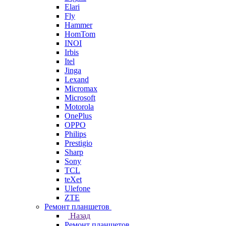
Elari
Fly
Hammer
HomTom
INOI
Irbis
Itel
Jinga
Lexand
Micromax
Microsoft
Motorola
OnePlus
OPPO
Philips
Prestigio
Sharp
Sony
TCL
teXet
Ulefone
ZTE
Ремонт планшетов
Назад
Ремонт планшетов