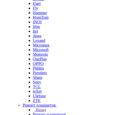
Elari
Fly
Hammer
HomTom
INOI
Irbis
Itel
Jinga
Lexand
Micromax
Microsoft
Motorola
OnePlus
OPPO
Philips
Prestigio
Sharp
Sony
TCL
teXet
Ulefone
ZTE
Ремонт планшетов
Назад
Ремонт планшетов