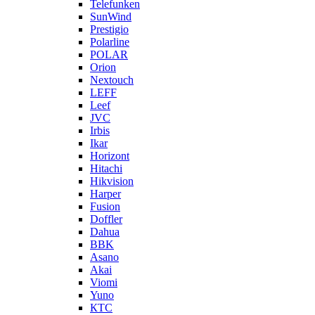
Telefunken
SunWind
Prestigio
Polarline
POLAR
Orion
Nextouch
LEFF
Leef
JVC
Irbis
Ikar
Horizont
Hitachi
Hikvision
Harper
Fusion
Doffler
Dahua
BBK
Asano
Akai
Viomi
Yuno
КТС