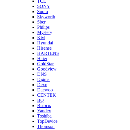
TCL
SONY
Supra
Skyworth
Sber
Philips
Mystery
Kivi
Hyundai
Hisense
HARTENS
Haier
GoldStar
Goodview
DNS
Digma
Dexp
Daewoo
CENTEK
BQ
Витязь
Yandex
Toshiba
TopDevice
Thomson