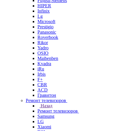
Fujitsu-Siemens
HIPER
Infinix
Lg
Microsoft
Prestigio
Panasonic
Roverbook
Rikor
Yadro
OSIO
Maibenben
Kvadra
iRu
Irbis
F+
CBR
ACD
Гравитон
Ремонт телевизоров
Назад
Ремонт телевизоров
Samsung
LG
Xiaomi