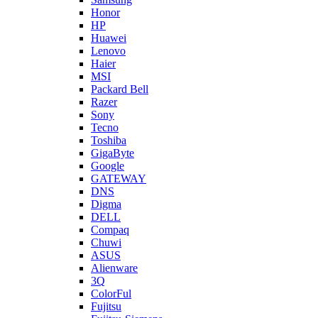
Honor
HP
Huawei
Lenovo
Haier
MSI
Packard Bell
Razer
Sony
Tecno
Toshiba
GigaByte
Google
GATEWAY
DNS
Digma
DELL
Compaq
Chuwi
ASUS
Alienware
3Q
ColorFul
Fujitsu