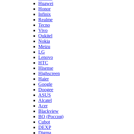
Huawei
Honor
Infinix
Realme
Tecno
Vivo
Oukitel
Nokia
Meizu
LG
Lenovo
HTC
Hisense
Highscreen
Haier
Google
Doogee
ASUS
Alcatel
Acer
Blackview
BQ (Россия)
Cubot
DEXP
Digma