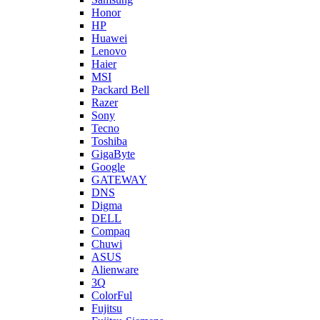
Honor
HP
Huawei
Lenovo
Haier
MSI
Packard Bell
Razer
Sony
Tecno
Toshiba
GigaByte
Google
GATEWAY
DNS
Digma
DELL
Compaq
Chuwi
ASUS
Alienware
3Q
ColorFul
Fujitsu