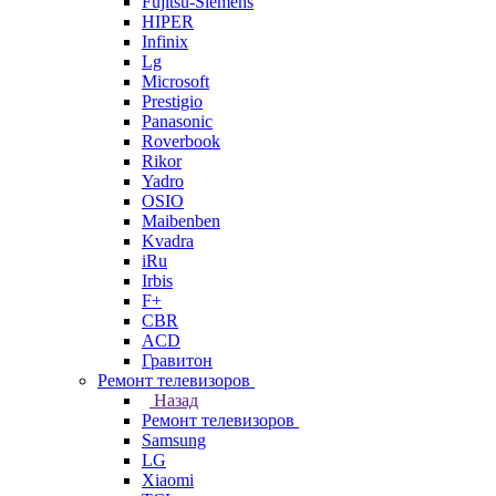
Fujitsu-Siemens
HIPER
Infinix
Lg
Microsoft
Prestigio
Panasonic
Roverbook
Rikor
Yadro
OSIO
Maibenben
Kvadra
iRu
Irbis
F+
CBR
ACD
Гравитон
Ремонт телевизоров
Назад
Ремонт телевизоров
Samsung
LG
Xiaomi