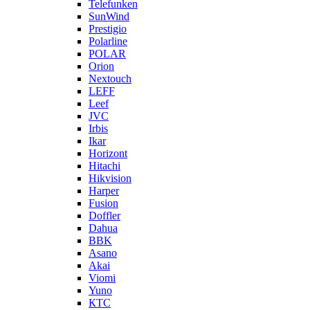
Telefunken
SunWind
Prestigio
Polarline
POLAR
Orion
Nextouch
LEFF
Leef
JVC
Irbis
Ikar
Horizont
Hitachi
Hikvision
Harper
Fusion
Doffler
Dahua
BBK
Asano
Akai
Viomi
Yuno
КТС