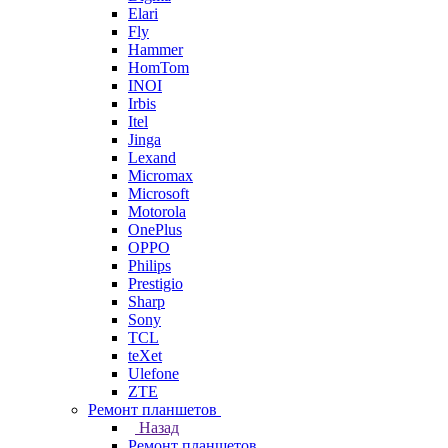
Elari
Fly
Hammer
HomTom
INOI
Irbis
Itel
Jinga
Lexand
Micromax
Microsoft
Motorola
OnePlus
OPPO
Philips
Prestigio
Sharp
Sony
TCL
teXet
Ulefone
ZTE
Ремонт планшетов
Назад
Ремонт планшетов