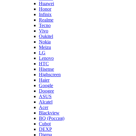
Huawei
Honor
Infinix
Realme
Tecno
Vivo
Oukitel
Nokia
Meizu
LG
Lenovo
HTC
Hisense
Highscreen
Haier
Google
Doogee
ASUS
Alcatel
Acer
Blackview
BQ (Россия)
Cubot
DEXP
Digma