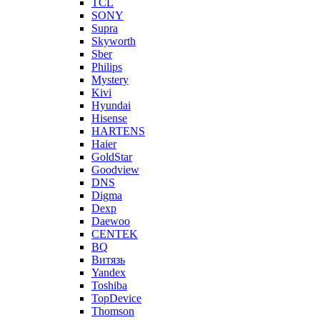
TCL
SONY
Supra
Skyworth
Sber
Philips
Mystery
Kivi
Hyundai
Hisense
HARTENS
Haier
GoldStar
Goodview
DNS
Digma
Dexp
Daewoo
CENTEK
BQ
Витязь
Yandex
Toshiba
TopDevice
Thomson