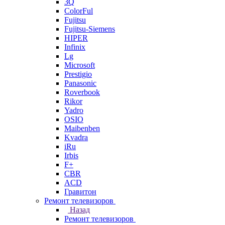
3Q
ColorFul
Fujitsu
Fujitsu-Siemens
HIPER
Infinix
Lg
Microsoft
Prestigio
Panasonic
Roverbook
Rikor
Yadro
OSIO
Maibenben
Kvadra
iRu
Irbis
F+
CBR
ACD
Гравитон
Ремонт телевизоров
Назад
Ремонт телевизоров