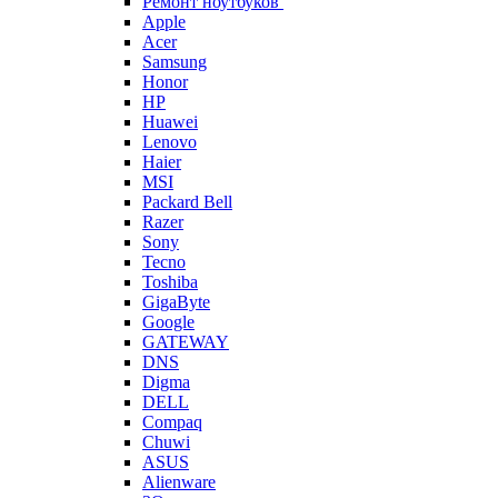
Ремонт ноутбуков
Apple
Acer
Samsung
Honor
HP
Huawei
Lenovo
Haier
MSI
Packard Bell
Razer
Sony
Tecno
Toshiba
GigaByte
Google
GATEWAY
DNS
Digma
DELL
Compaq
Chuwi
ASUS
Alienware