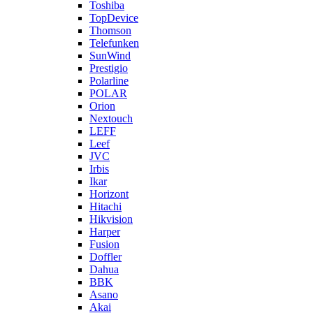
Toshiba
TopDevice
Thomson
Telefunken
SunWind
Prestigio
Polarline
POLAR
Orion
Nextouch
LEFF
Leef
JVC
Irbis
Ikar
Horizont
Hitachi
Hikvision
Harper
Fusion
Doffler
Dahua
BBK
Asano
Akai