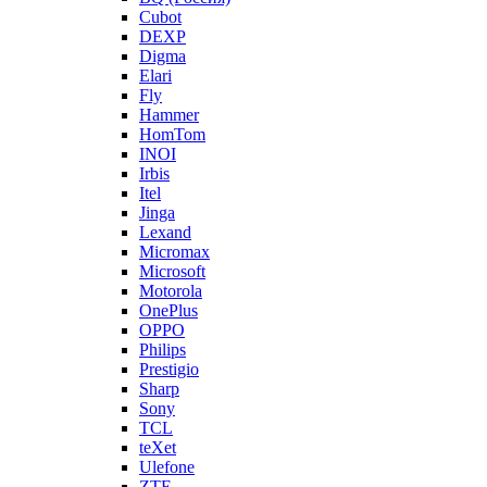
Cubot
DEXP
Digma
Elari
Fly
Hammer
HomTom
INOI
Irbis
Itel
Jinga
Lexand
Micromax
Microsoft
Motorola
OnePlus
OPPO
Philips
Prestigio
Sharp
Sony
TCL
teXet
Ulefone
ZTE