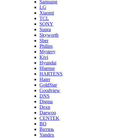
Samsung
LG
Xiaomi
TCL
SONY
Supra
Skyworth
Sber
Philips
Mystery
Kivi
Hyundai
Hisense
HARTENS
Haier
GoldStar
Goodview
DNS
Digma
Dexp
Daewoo
CENTEK
BQ
Витязь
Yandex