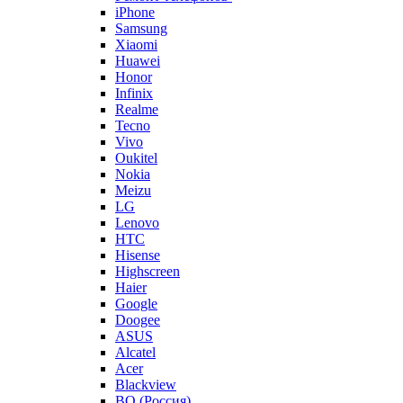
iPhone
Samsung
Xiaomi
Huawei
Honor
Infinix
Realme
Tecno
Vivo
Oukitel
Nokia
Meizu
LG
Lenovo
HTC
Hisense
Highscreen
Haier
Google
Doogee
ASUS
Alcatel
Acer
Blackview
BQ (Россия)