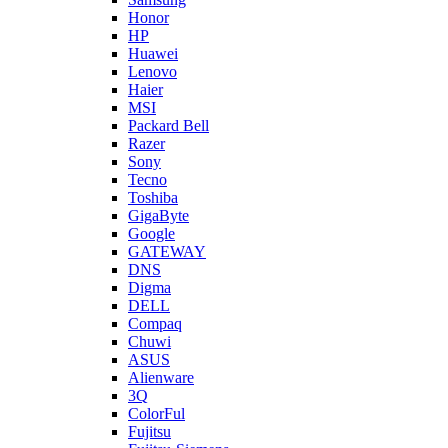
Honor
HP
Huawei
Lenovo
Haier
MSI
Packard Bell
Razer
Sony
Tecno
Toshiba
GigaByte
Google
GATEWAY
DNS
Digma
DELL
Compaq
Chuwi
ASUS
Alienware
3Q
ColorFul
Fujitsu