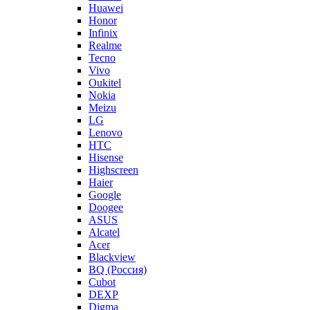
Huawei
Honor
Infinix
Realme
Tecno
Vivo
Oukitel
Nokia
Meizu
LG
Lenovo
HTC
Hisense
Highscreen
Haier
Google
Doogee
ASUS
Alcatel
Acer
Blackview
BQ (Россия)
Cubot
DEXP
Digma