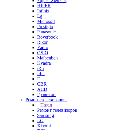
Fujitsu-Siemens
HIPER
Infinix
Lg
Microsoft
Prestigio
Panasonic
Roverbook
Rikor
Yadro
OSIO
Maibenben
Kvadra
iRu
Irbis
F+
CBR
ACD
Гравитон
Ремонт телевизоров
Назад
Ремонт телевизоров
Samsung
LG
Xiaomi