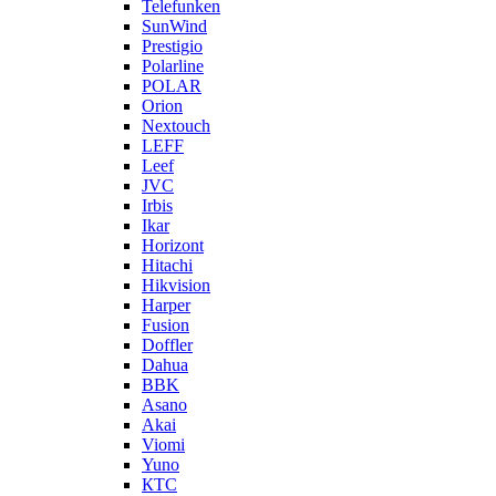
Telefunken
SunWind
Prestigio
Polarline
POLAR
Orion
Nextouch
LEFF
Leef
JVC
Irbis
Ikar
Horizont
Hitachi
Hikvision
Harper
Fusion
Doffler
Dahua
BBK
Asano
Akai
Viomi
Yuno
КТС