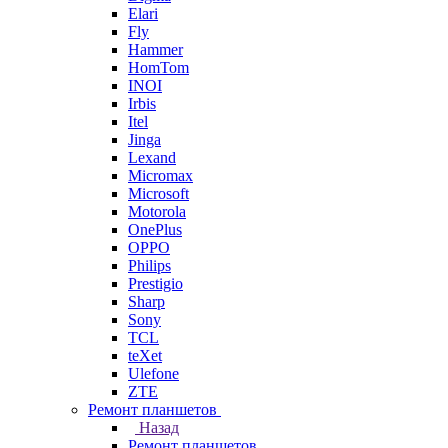
Elari
Fly
Hammer
HomTom
INOI
Irbis
Itel
Jinga
Lexand
Micromax
Microsoft
Motorola
OnePlus
OPPO
Philips
Prestigio
Sharp
Sony
TCL
teXet
Ulefone
ZTE
Ремонт планшетов
Назад
Ремонт планшетов