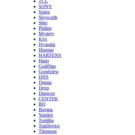
TCL
SONY
Supra
Skyworth
Sber
Philips
Mystery
Kivi
Hyundai
Hisense
HARTENS
Haier
GoldStar
Goodview
DNS
Digma
Dexp
Daewoo
CENTEK
BQ
Витязь
Yandex
Toshiba
TopDevice
Thomson