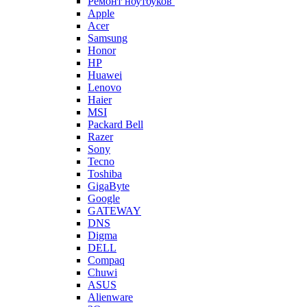
Ремонт ноутбуков
Apple
Acer
Samsung
Honor
HP
Huawei
Lenovo
Haier
MSI
Packard Bell
Razer
Sony
Tecno
Toshiba
GigaByte
Google
GATEWAY
DNS
Digma
DELL
Compaq
Chuwi
ASUS
Alienware