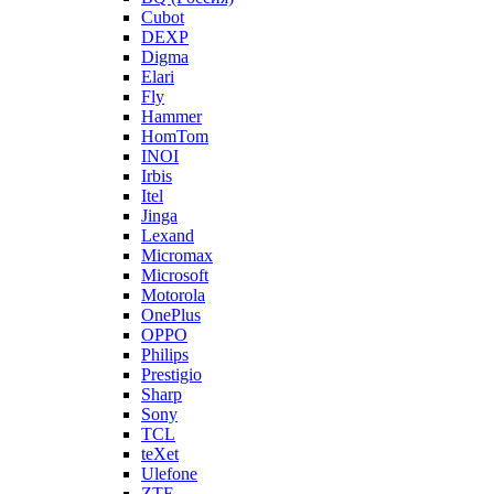
Cubot
DEXP
Digma
Elari
Fly
Hammer
HomTom
INOI
Irbis
Itel
Jinga
Lexand
Micromax
Microsoft
Motorola
OnePlus
OPPO
Philips
Prestigio
Sharp
Sony
TCL
teXet
Ulefone
ZTE