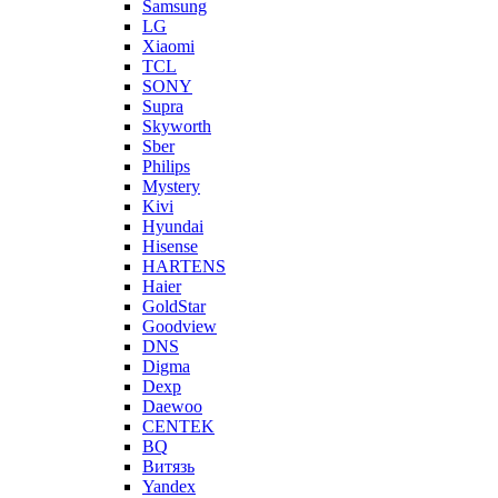
Samsung
LG
Xiaomi
TCL
SONY
Supra
Skyworth
Sber
Philips
Mystery
Kivi
Hyundai
Hisense
HARTENS
Haier
GoldStar
Goodview
DNS
Digma
Dexp
Daewoo
CENTEK
BQ
Витязь
Yandex