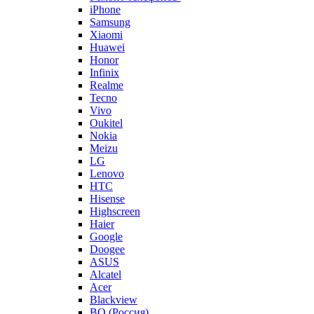
iPhone
Samsung
Xiaomi
Huawei
Honor
Infinix
Realme
Tecno
Vivo
Oukitel
Nokia
Meizu
LG
Lenovo
HTC
Hisense
Highscreen
Haier
Google
Doogee
ASUS
Alcatel
Acer
Blackview
BQ (Россия)