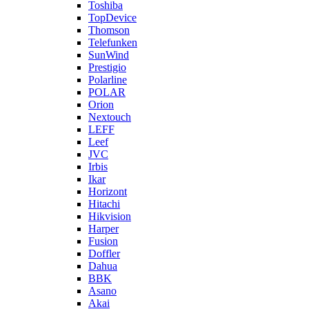
Toshiba
TopDevice
Thomson
Telefunken
SunWind
Prestigio
Polarline
POLAR
Orion
Nextouch
LEFF
Leef
JVC
Irbis
Ikar
Horizont
Hitachi
Hikvision
Harper
Fusion
Doffler
Dahua
BBK
Asano
Akai