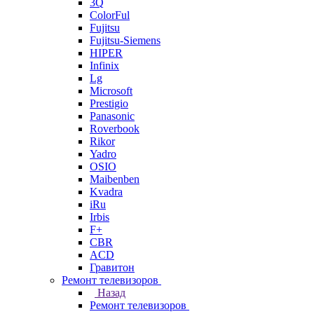
3Q
ColorFul
Fujitsu
Fujitsu-Siemens
HIPER
Infinix
Lg
Microsoft
Prestigio
Panasonic
Roverbook
Rikor
Yadro
OSIO
Maibenben
Kvadra
iRu
Irbis
F+
CBR
ACD
Гравитон
Ремонт телевизоров
Назад
Ремонт телевизоров