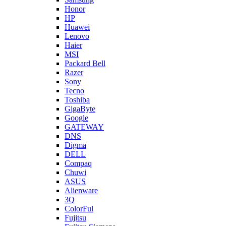
Honor
HP
Huawei
Lenovo
Haier
MSI
Packard Bell
Razer
Sony
Tecno
Toshiba
GigaByte
Google
GATEWAY
DNS
Digma
DELL
Compaq
Chuwi
ASUS
Alienware
3Q
ColorFul
Fujitsu