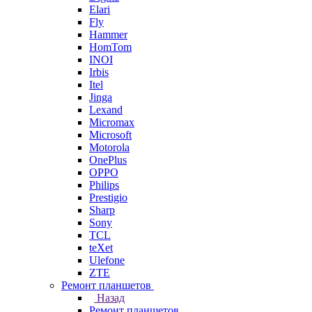
Elari
Fly
Hammer
HomTom
INOI
Irbis
Itel
Jinga
Lexand
Micromax
Microsoft
Motorola
OnePlus
OPPO
Philips
Prestigio
Sharp
Sony
TCL
teXet
Ulefone
ZTE
Ремонт планшетов
Назад
Ремонт планшетов