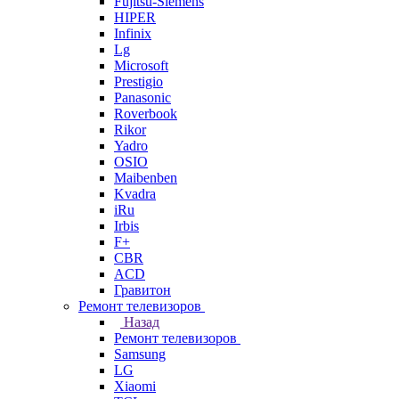
Fujitsu-Siemens
HIPER
Infinix
Lg
Microsoft
Prestigio
Panasonic
Roverbook
Rikor
Yadro
OSIO
Maibenben
Kvadra
iRu
Irbis
F+
CBR
ACD
Гравитон
Ремонт телевизоров
Назад
Ремонт телевизоров
Samsung
LG
Xiaomi