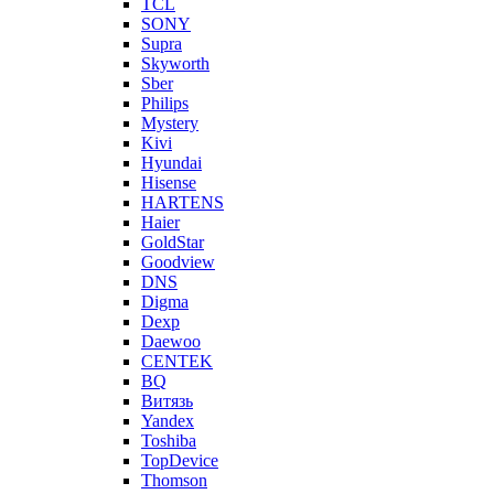
TCL
SONY
Supra
Skyworth
Sber
Philips
Mystery
Kivi
Hyundai
Hisense
HARTENS
Haier
GoldStar
Goodview
DNS
Digma
Dexp
Daewoo
CENTEK
BQ
Витязь
Yandex
Toshiba
TopDevice
Thomson