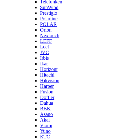
Telefunken
SunWind
Prestigio
Polarline
POLAR
Orion
Nextouch
LEFF
Leef
JVC
Irbis
Ikar
Horizont
Hitachi
Hikvision
Harper
Fusion
Doffler
Dahua
BBK
Asano
Akai
Viomi
Yuno
КТС