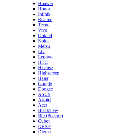
Huawei
Honor
Infinix
Realme
Tecno
Vivo
Oukitel
Nokia
Meizu
LG
Lenovo
HTC
Hisense
Highscreen
Haier
Google
Doogee
ASUS
Alcatel
Acer
Blackview
BQ (Россия)
Cubot
DEXP
Digma