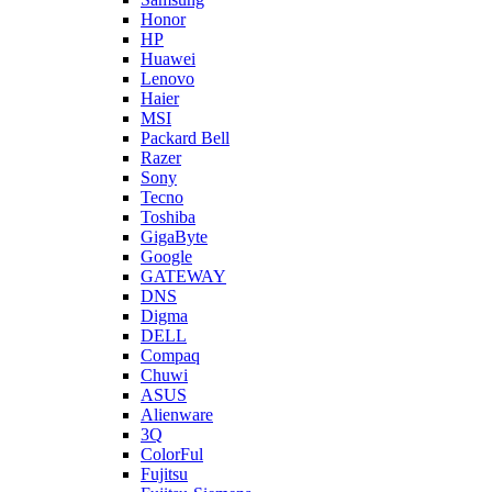
Honor
HP
Huawei
Lenovo
Haier
MSI
Packard Bell
Razer
Sony
Tecno
Toshiba
GigaByte
Google
GATEWAY
DNS
Digma
DELL
Compaq
Chuwi
ASUS
Alienware
3Q
ColorFul
Fujitsu