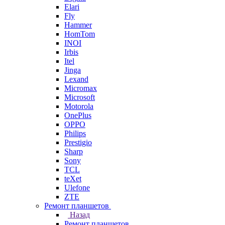
Elari
Fly
Hammer
HomTom
INOI
Irbis
Itel
Jinga
Lexand
Micromax
Microsoft
Motorola
OnePlus
OPPO
Philips
Prestigio
Sharp
Sony
TCL
teXet
Ulefone
ZTE
Ремонт планшетов
Назад
Ремонт планшетов