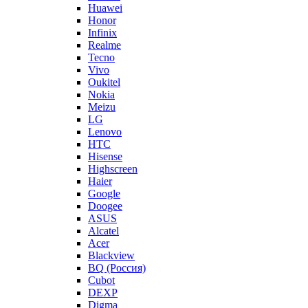
Huawei
Honor
Infinix
Realme
Tecno
Vivo
Oukitel
Nokia
Meizu
LG
Lenovo
HTC
Hisense
Highscreen
Haier
Google
Doogee
ASUS
Alcatel
Acer
Blackview
BQ (Россия)
Cubot
DEXP
Digma