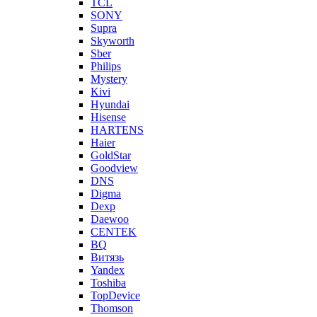
TCL
SONY
Supra
Skyworth
Sber
Philips
Mystery
Kivi
Hyundai
Hisense
HARTENS
Haier
GoldStar
Goodview
DNS
Digma
Dexp
Daewoo
CENTEK
BQ
Витязь
Yandex
Toshiba
TopDevice
Thomson