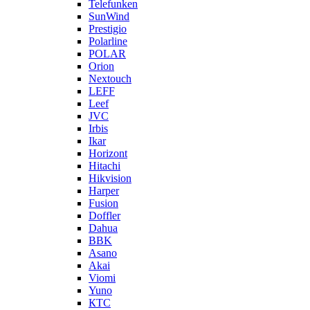
Telefunken
SunWind
Prestigio
Polarline
POLAR
Orion
Nextouch
LEFF
Leef
JVC
Irbis
Ikar
Horizont
Hitachi
Hikvision
Harper
Fusion
Doffler
Dahua
BBK
Asano
Akai
Viomi
Yuno
КТС