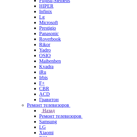
Fujitsu-Siemens
HIPER
Infinix
Lg
Microsoft
Prestigio
Panasonic
Roverbook
Rikor
Yadro
OSIO
Maibenben
Kvadra
iRu
Irbis
F+
CBR
ACD
Гравитон
Ремонт телевизоров
Назад
Ремонт телевизоров
Samsung
LG
Xiaomi