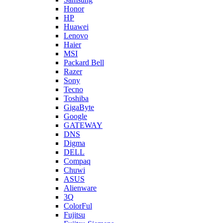
Honor
HP
Huawei
Lenovo
Haier
MSI
Packard Bell
Razer
Sony
Tecno
Toshiba
GigaByte
Google
GATEWAY
DNS
Digma
DELL
Compaq
Chuwi
ASUS
Alienware
3Q
ColorFul
Fujitsu