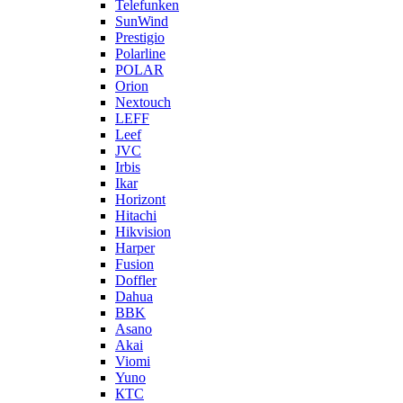
Telefunken
SunWind
Prestigio
Polarline
POLAR
Orion
Nextouch
LEFF
Leef
JVC
Irbis
Ikar
Horizont
Hitachi
Hikvision
Harper
Fusion
Doffler
Dahua
BBK
Asano
Akai
Viomi
Yuno
КТС