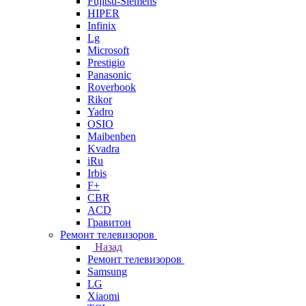
Fujitsu-Siemens
HIPER
Infinix
Lg
Microsoft
Prestigio
Panasonic
Roverbook
Rikor
Yadro
OSIO
Maibenben
Kvadra
iRu
Irbis
F+
CBR
ACD
Гравитон
Ремонт телевизоров
Назад
Ремонт телевизоров
Samsung
LG
Xiaomi