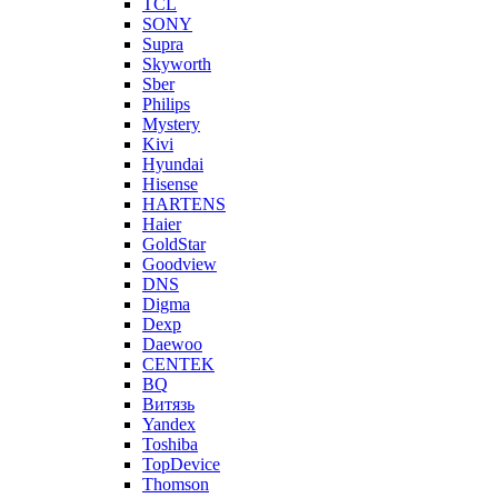
TCL
SONY
Supra
Skyworth
Sber
Philips
Mystery
Kivi
Hyundai
Hisense
HARTENS
Haier
GoldStar
Goodview
DNS
Digma
Dexp
Daewoo
CENTEK
BQ
Витязь
Yandex
Toshiba
TopDevice
Thomson