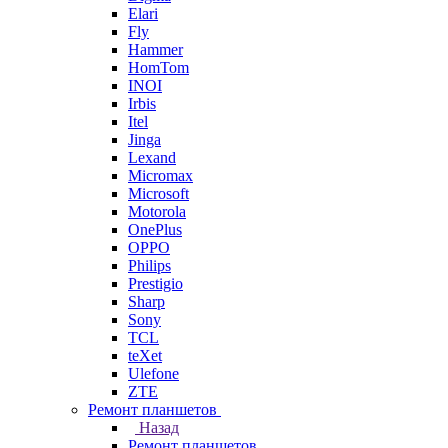
Elari
Fly
Hammer
HomTom
INOI
Irbis
Itel
Jinga
Lexand
Micromax
Microsoft
Motorola
OnePlus
OPPO
Philips
Prestigio
Sharp
Sony
TCL
teXet
Ulefone
ZTE
Ремонт планшетов
Назад
Ремонт планшетов