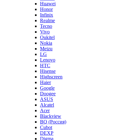
Huawei
Honor
Infinix
Realme
Tecno
Vivo
Oukitel
Nokia
Meizu
LG
Lenovo
HTC
Hisense
Highscreen
Haier
Google
Doogee
ASUS
Alcatel
Acer
Blackview
BQ (Россия)
Cubot
DEXP
Digma