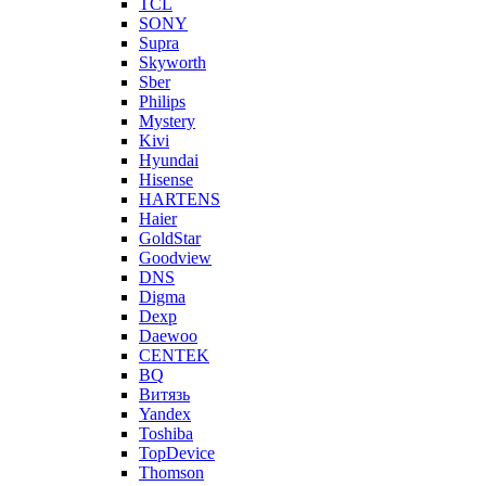
TCL
SONY
Supra
Skyworth
Sber
Philips
Mystery
Kivi
Hyundai
Hisense
HARTENS
Haier
GoldStar
Goodview
DNS
Digma
Dexp
Daewoo
CENTEK
BQ
Витязь
Yandex
Toshiba
TopDevice
Thomson