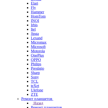
Elari
Fly
Hammer
HomTom
INOI
Irbis
Itel
Jinga
Lexand
Micromax
Microsoft
Motorola
OnePlus
OPPO
Philips
Prestigio
Sharp
Sony
TCL
teXet
Ulefone
ZTE
Ремонт планшетов
Назад
Ремонт планшетов