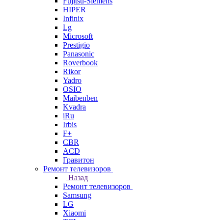
Fujitsu-Siemens
HIPER
Infinix
Lg
Microsoft
Prestigio
Panasonic
Roverbook
Rikor
Yadro
OSIO
Maibenben
Kvadra
iRu
Irbis
F+
CBR
ACD
Гравитон
Ремонт телевизоров
Назад
Ремонт телевизоров
Samsung
LG
Xiaomi