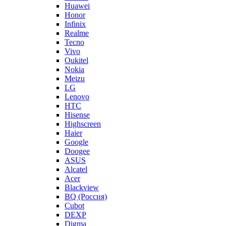
Huawei
Honor
Infinix
Realme
Tecno
Vivo
Oukitel
Nokia
Meizu
LG
Lenovo
HTC
Hisense
Highscreen
Haier
Google
Doogee
ASUS
Alcatel
Acer
Blackview
BQ (Россия)
Cubot
DEXP
Digma