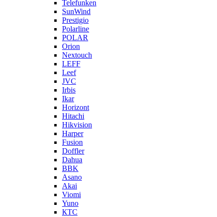
Telefunken
SunWind
Prestigio
Polarline
POLAR
Orion
Nextouch
LEFF
Leef
JVC
Irbis
Ikar
Horizont
Hitachi
Hikvision
Harper
Fusion
Doffler
Dahua
BBK
Asano
Akai
Viomi
Yuno
КТС