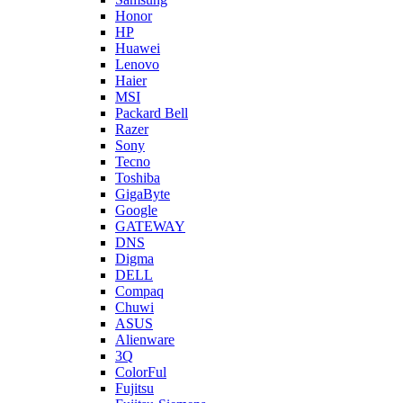
Honor
HP
Huawei
Lenovo
Haier
MSI
Packard Bell
Razer
Sony
Tecno
Toshiba
GigaByte
Google
GATEWAY
DNS
Digma
DELL
Compaq
Chuwi
ASUS
Alienware
3Q
ColorFul
Fujitsu