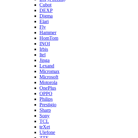
Cubot
DEXP
Digma
Elari
Fly
Hammer
HomTom
INOI
Irbis
Itel
Jinga
Lexand
Micromax
Microsoft
Motorola
OnePlus
OPPO
Philips
Prestigio
Sharp
Sony
TCL
teXet
Ulefone
ZTE