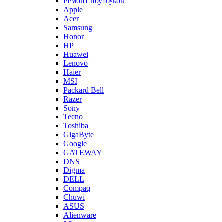
Ремонт ноутбуков
Apple
Acer
Samsung
Honor
HP
Huawei
Lenovo
Haier
MSI
Packard Bell
Razer
Sony
Tecno
Toshiba
GigaByte
Google
GATEWAY
DNS
Digma
DELL
Compaq
Chuwi
ASUS
Alienware