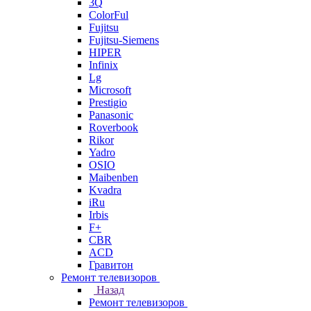
3Q
ColorFul
Fujitsu
Fujitsu-Siemens
HIPER
Infinix
Lg
Microsoft
Prestigio
Panasonic
Roverbook
Rikor
Yadro
OSIO
Maibenben
Kvadra
iRu
Irbis
F+
CBR
ACD
Гравитон
Ремонт телевизоров
Назад
Ремонт телевизоров