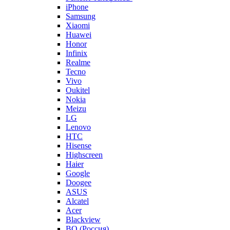
iPhone
Samsung
Xiaomi
Huawei
Honor
Infinix
Realme
Tecno
Vivo
Oukitel
Nokia
Meizu
LG
Lenovo
HTC
Hisense
Highscreen
Haier
Google
Doogee
ASUS
Alcatel
Acer
Blackview
BQ (Россия)