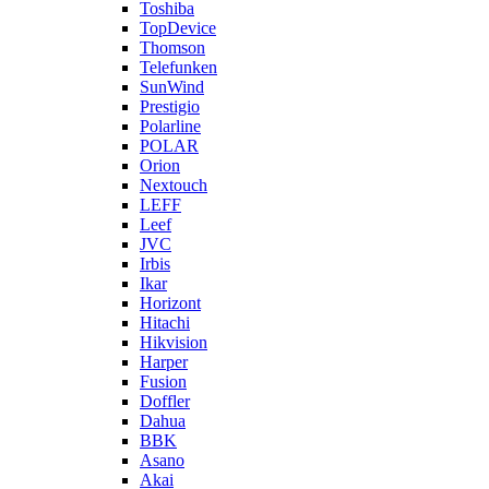
Toshiba
TopDevice
Thomson
Telefunken
SunWind
Prestigio
Polarline
POLAR
Orion
Nextouch
LEFF
Leef
JVC
Irbis
Ikar
Horizont
Hitachi
Hikvision
Harper
Fusion
Doffler
Dahua
BBK
Asano
Akai