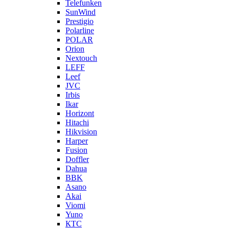
Telefunken
SunWind
Prestigio
Polarline
POLAR
Orion
Nextouch
LEFF
Leef
JVC
Irbis
Ikar
Horizont
Hitachi
Hikvision
Harper
Fusion
Doffler
Dahua
BBK
Asano
Akai
Viomi
Yuno
КТС