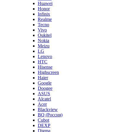
Huawei
Honor
Infinix
Realme
Tecno
Vivo
Oukitel
Nokia
Meizu
LG
Lenovo
HTC
Hisense
Highscreen
Haier
Google
Doogee
ASUS
Alcatel
Acer
Blackview
BQ (Россия)
Cubot
DEXP
Digma