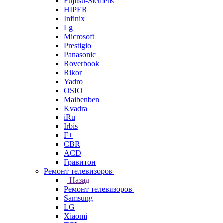
Fujitsu-Siemens
HIPER
Infinix
Lg
Microsoft
Prestigio
Panasonic
Roverbook
Rikor
Yadro
OSIO
Maibenben
Kvadra
iRu
Irbis
F+
CBR
ACD
Гравитон
Ремонт телевизоров
Назад
Ремонт телевизоров
Samsung
LG
Xiaomi