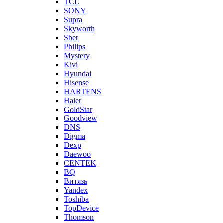
TCL
SONY
Supra
Skyworth
Sber
Philips
Mystery
Kivi
Hyundai
Hisense
HARTENS
Haier
GoldStar
Goodview
DNS
Digma
Dexp
Daewoo
CENTEK
BQ
Витязь
Yandex
Toshiba
TopDevice
Thomson