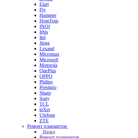
Elari
Fly
Hammer
HomTom
INOI
Irbis
Itel
Jinga
Lexand
Micromax
Microsoft
Motorola
OnePlus
OPPO
Philips
Prestigio
Sharp
Sony
TCL
teXet
Ulefone
ZTE
Ремонт планшетов
Назад
Ремонт планшетов