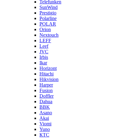
Telefunken
SunWind
Prestigio
Polarline
POLAR
Orion
Nextouch
LEFF
Leef
JVC
Irbis
Ikar
Horizont
Hitachi
Hikvision
Harper
Fusion
Doffler
Dahua
BBK
Asano
Akai
Viomi
Yuno
КТС