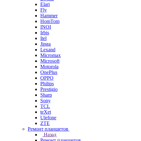
Elari
Fly
Hammer
HomTom
INOI
Irbis
Itel
Jinga
Lexand
Micromax
Microsoft
Motorola
OnePlus
OPPO
Philips
Prestigio
Sharp
Sony
TCL
teXet
Ulefone
ZTE
Ремонт планшетов
Назад
Ремонт планшетов