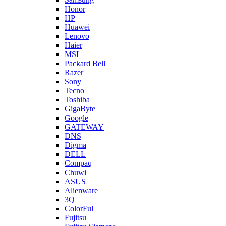
Honor
HP
Huawei
Lenovo
Haier
MSI
Packard Bell
Razer
Sony
Tecno
Toshiba
GigaByte
Google
GATEWAY
DNS
Digma
DELL
Compaq
Chuwi
ASUS
Alienware
3Q
ColorFul
Fujitsu