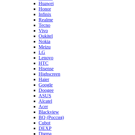
Huawei
Honor
Infinix
Realme
Tecno
Vivo
Oukitel
Nokia
Meizu
LG
Lenovo
HTC
Hisense
Highscreen
Haier
Google
Doogee
ASUS
Alcatel
Acer
Blackview
BQ (Россия)
Cubot
DEXP
Digma