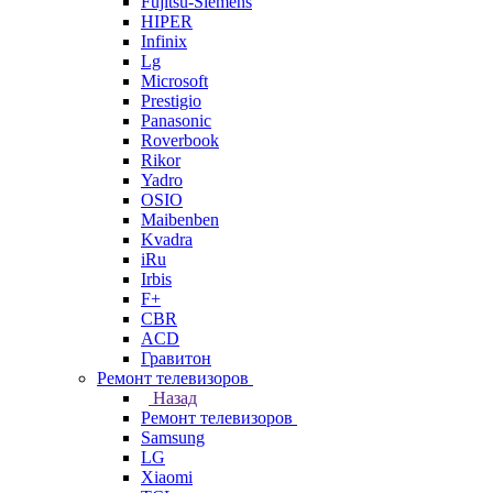
Fujitsu-Siemens
HIPER
Infinix
Lg
Microsoft
Prestigio
Panasonic
Roverbook
Rikor
Yadro
OSIO
Maibenben
Kvadra
iRu
Irbis
F+
CBR
ACD
Гравитон
Ремонт телевизоров
Назад
Ремонт телевизоров
Samsung
LG
Xiaomi