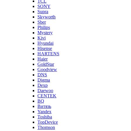
TCL
SONY
Supra
Skyworth
Sber
Philips
Mystery
Kivi
Hyundai
Hisense
HARTENS
Haier
GoldStar
Goodview
DNS
Digma
Dexp
Daewoo
CENTEK
BQ
Витязь
Yandex
Toshiba
TopDevice
Thomson