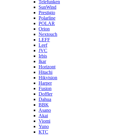
Telefunken
SunWind
Prestigio
Polarline
POLAR
Orion
Nextouch
LEFF
Leef
JVC
Irbis
Ikar
Horizont
Hitachi
Hikvision
Harper
Fusion
Doffler
Dahua
BBK
Asano
Akai
Viomi
Yuno
КТС