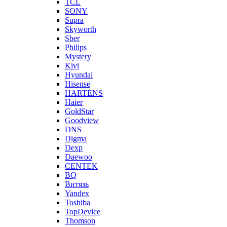
TCL
SONY
Supra
Skyworth
Sber
Philips
Mystery
Kivi
Hyundai
Hisense
HARTENS
Haier
GoldStar
Goodview
DNS
Digma
Dexp
Daewoo
CENTEK
BQ
Витязь
Yandex
Toshiba
TopDevice
Thomson