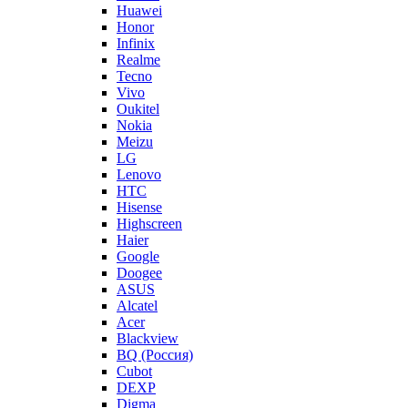
Huawei
Honor
Infinix
Realme
Tecno
Vivo
Oukitel
Nokia
Meizu
LG
Lenovo
HTC
Hisense
Highscreen
Haier
Google
Doogee
ASUS
Alcatel
Acer
Blackview
BQ (Россия)
Cubot
DEXP
Digma