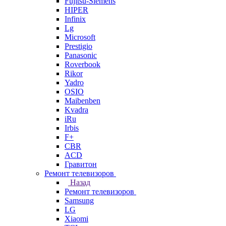
Fujitsu-Siemens
HIPER
Infinix
Lg
Microsoft
Prestigio
Panasonic
Roverbook
Rikor
Yadro
OSIO
Maibenben
Kvadra
iRu
Irbis
F+
CBR
ACD
Гравитон
Ремонт телевизоров
Назад
Ремонт телевизоров
Samsung
LG
Xiaomi