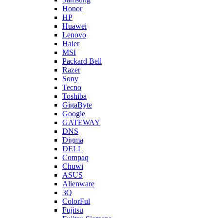
Honor
HP
Huawei
Lenovo
Haier
MSI
Packard Bell
Razer
Sony
Tecno
Toshiba
GigaByte
Google
GATEWAY
DNS
Digma
DELL
Compaq
Chuwi
ASUS
Alienware
3Q
ColorFul
Fujitsu