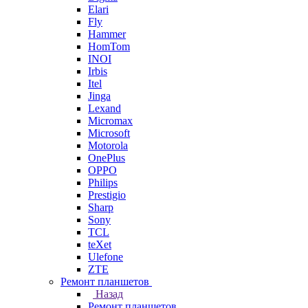
Elari
Fly
Hammer
HomTom
INOI
Irbis
Itel
Jinga
Lexand
Micromax
Microsoft
Motorola
OnePlus
OPPO
Philips
Prestigio
Sharp
Sony
TCL
teXet
Ulefone
ZTE
Ремонт планшетов
Назад
Ремонт планшетов