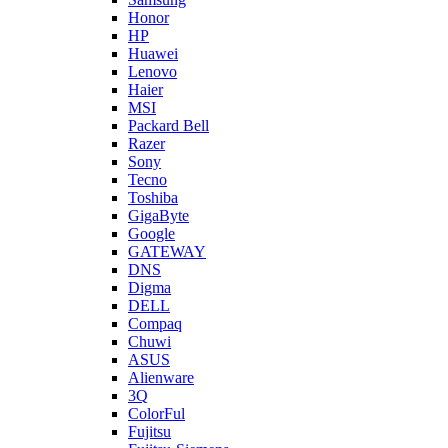
Honor
HP
Huawei
Lenovo
Haier
MSI
Packard Bell
Razer
Sony
Tecno
Toshiba
GigaByte
Google
GATEWAY
DNS
Digma
DELL
Compaq
Chuwi
ASUS
Alienware
3Q
ColorFul
Fujitsu