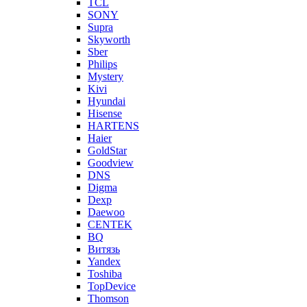
TCL
SONY
Supra
Skyworth
Sber
Philips
Mystery
Kivi
Hyundai
Hisense
HARTENS
Haier
GoldStar
Goodview
DNS
Digma
Dexp
Daewoo
CENTEK
BQ
Витязь
Yandex
Toshiba
TopDevice
Thomson