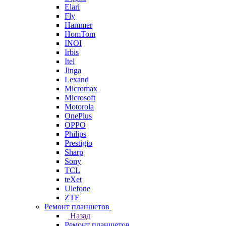
Elari
Fly
Hammer
HomTom
INOI
Irbis
Itel
Jinga
Lexand
Micromax
Microsoft
Motorola
OnePlus
OPPO
Philips
Prestigio
Sharp
Sony
TCL
teXet
Ulefone
ZTE
Ремонт планшетов
Назад
Ремонт планшетов