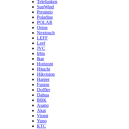
Telefunken
SunWind
Prestigio
Polarline
POLAR
Orion
Nextouch
LEFF
Leef
JVC
Irbis
Ikar
Horizont
Hitachi
Hikvision
Harper
Fusion
Doffler
Dahua
BBK
Asano
Akai
Viomi
Yuno
КТС