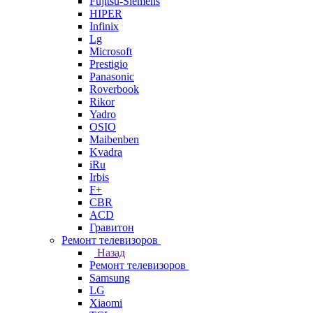
Fujitsu-Siemens
HIPER
Infinix
Lg
Microsoft
Prestigio
Panasonic
Roverbook
Rikor
Yadro
OSIO
Maibenben
Kvadra
iRu
Irbis
F+
CBR
ACD
Гравитон
Ремонт телевизоров
Назад
Ремонт телевизоров
Samsung
LG
Xiaomi