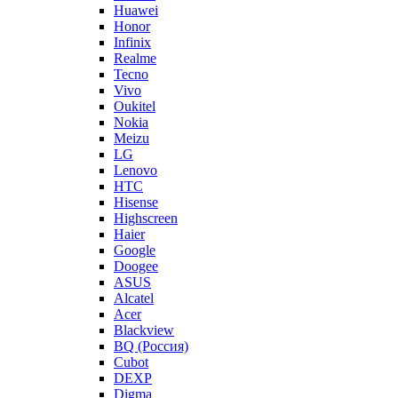
Huawei
Honor
Infinix
Realme
Tecno
Vivo
Oukitel
Nokia
Meizu
LG
Lenovo
HTC
Hisense
Highscreen
Haier
Google
Doogee
ASUS
Alcatel
Acer
Blackview
BQ (Россия)
Cubot
DEXP
Digma