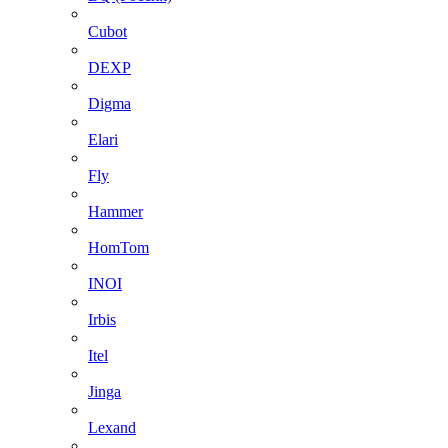
Cubot
DEXP
Digma
Elari
Fly
Hammer
HomTom
INOI
Irbis
Itel
Jinga
Lexand