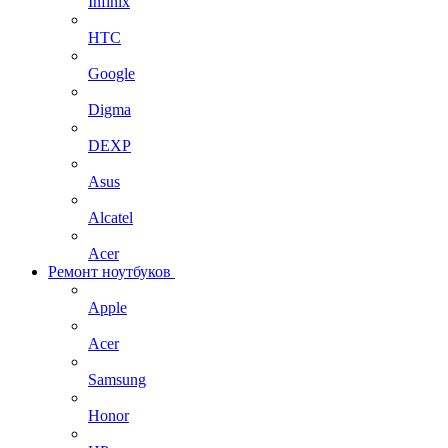
Infinix
HTC
Google
Digma
DEXP
Asus
Alcatel
Acer
Ремонт ноутбуков
Apple
Acer
Samsung
Honor