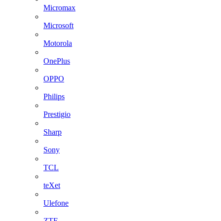
Micromax
Microsoft
Motorola
OnePlus
OPPO
Philips
Prestigio
Sharp
Sony
TCL
teXet
Ulefone
ZTE