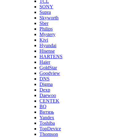
TCL
SONY
Supra
Skyworth
Sber
Philips
Mystery
Kivi
Hyundai
Hisense
HARTENS
Haier
GoldStar
Goodview
DNS
Digma
Dexp
Daewoo
CENTEK
BQ
Витязь
Yandex
Toshiba
TopDevice
Thomson