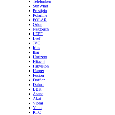
Telefunken
SunWind
Prestigio
Polarline
POLAR
Orion
Nextouch
LEFF
Leef
JVC
Irbis
Ikar
Horizont
Hitachi
Hikvision
Harper
Fusion
Doffler
Dahua
BBK
Asano
Akai
Viomi
Yuno
КТС