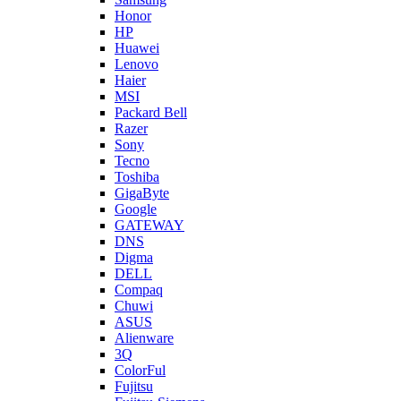
Honor
HP
Huawei
Lenovo
Haier
MSI
Packard Bell
Razer
Sony
Tecno
Toshiba
GigaByte
Google
GATEWAY
DNS
Digma
DELL
Compaq
Chuwi
ASUS
Alienware
3Q
ColorFul
Fujitsu