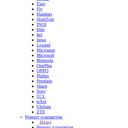
Elari
Fly
Hammer
HomTom
INOI
Irbis
Itel
Jinga
Lexand
Micromax
Microsoft
Motorola
OnePlus
OPPO
Philips
Prestigio
Sharp
Sony
TCL
teXet
Ulefone
ZTE
Ремонт планшетов
Назад
Ремонт планшетов