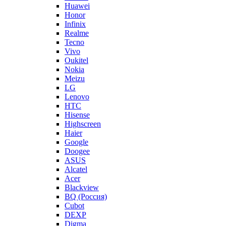
Huawei
Honor
Infinix
Realme
Tecno
Vivo
Oukitel
Nokia
Meizu
LG
Lenovo
HTC
Hisense
Highscreen
Haier
Google
Doogee
ASUS
Alcatel
Acer
Blackview
BQ (Россия)
Cubot
DEXP
Digma