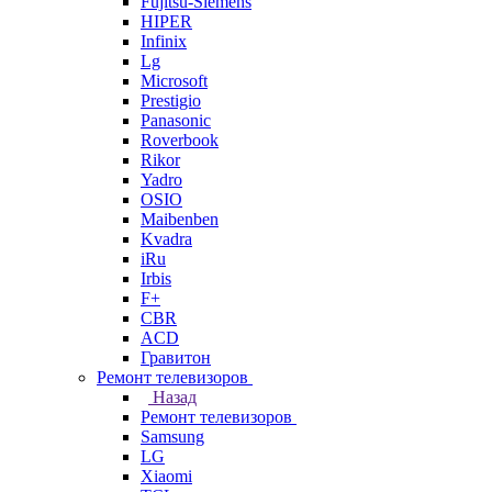
Fujitsu-Siemens
HIPER
Infinix
Lg
Microsoft
Prestigio
Panasonic
Roverbook
Rikor
Yadro
OSIO
Maibenben
Kvadra
iRu
Irbis
F+
CBR
ACD
Гравитон
Ремонт телевизоров
Назад
Ремонт телевизоров
Samsung
LG
Xiaomi