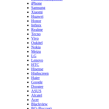
iPhone
Samsung
Xiaomi
Huawei
Honor
Infinix
Realme
Tecno
Vivo
Oukitel
Nokia
Meizu
LG
Lenovo
HTC
Hisense
Highscreen
Haier
Google
Doogee
ASUS
Alcatel
Acer
Blackview
BQ (Россия)