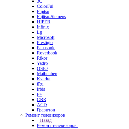
3Q
ColorFul
Fujitsu
Fujitsu-Siemens
HIPER
Infinix
Lg
Microsoft
Prestigio
Panasonic
Roverbook
Rikor
Yadro
OSIO
Maibenben
Kvadra
iRu
Irbis
F+
CBR
ACD
Гравитон
Ремонт телевизоров
Назад
Ремонт телевизоров