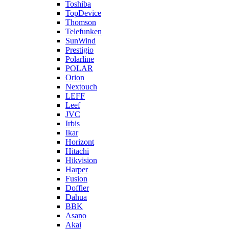
Toshiba
TopDevice
Thomson
Telefunken
SunWind
Prestigio
Polarline
POLAR
Orion
Nextouch
LEFF
Leef
JVC
Irbis
Ikar
Horizont
Hitachi
Hikvision
Harper
Fusion
Doffler
Dahua
BBK
Asano
Akai