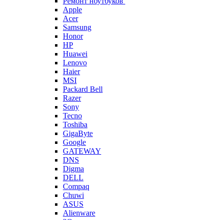
Ремонт ноутбуков
Apple
Acer
Samsung
Honor
HP
Huawei
Lenovo
Haier
MSI
Packard Bell
Razer
Sony
Tecno
Toshiba
GigaByte
Google
GATEWAY
DNS
Digma
DELL
Compaq
Chuwi
ASUS
Alienware