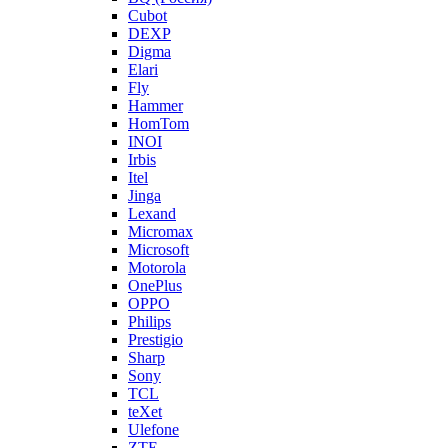
Cubot
DEXP
Digma
Elari
Fly
Hammer
HomTom
INOI
Irbis
Itel
Jinga
Lexand
Micromax
Microsoft
Motorola
OnePlus
OPPO
Philips
Prestigio
Sharp
Sony
TCL
teXet
Ulefone
ZTE