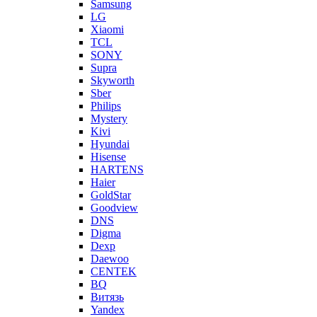
Samsung
LG
Xiaomi
TCL
SONY
Supra
Skyworth
Sber
Philips
Mystery
Kivi
Hyundai
Hisense
HARTENS
Haier
GoldStar
Goodview
DNS
Digma
Dexp
Daewoo
CENTEK
BQ
Витязь
Yandex