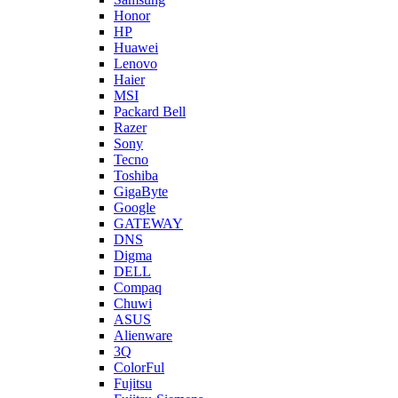
Honor
HP
Huawei
Lenovo
Haier
MSI
Packard Bell
Razer
Sony
Tecno
Toshiba
GigaByte
Google
GATEWAY
DNS
Digma
DELL
Compaq
Chuwi
ASUS
Alienware
3Q
ColorFul
Fujitsu