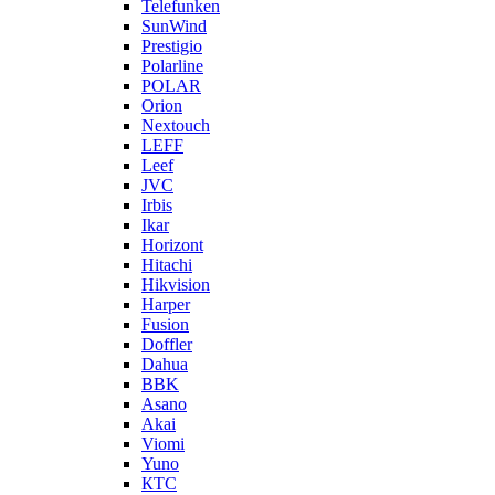
Telefunken
SunWind
Prestigio
Polarline
POLAR
Orion
Nextouch
LEFF
Leef
JVC
Irbis
Ikar
Horizont
Hitachi
Hikvision
Harper
Fusion
Doffler
Dahua
BBK
Asano
Akai
Viomi
Yuno
КТС