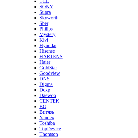
TCL
SONY
Supra
Skyworth
Sber
Philips
Mystery
Kivi
Hyundai
Hisense
HARTENS
Haier
GoldStar
Goodview
DNS
Digma
Dexp
Daewoo
CENTEK
BQ
Витязь
Yandex
Toshiba
TopDevice
Thomson