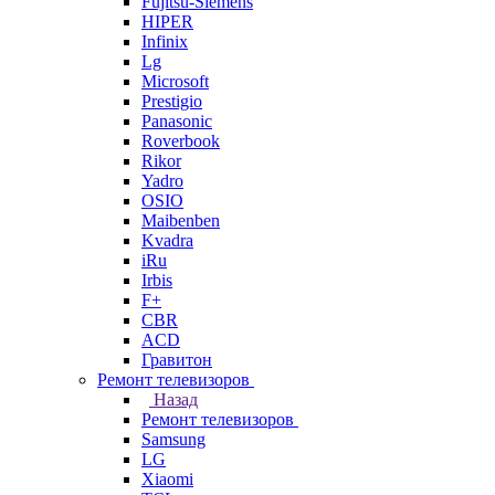
Fujitsu-Siemens
HIPER
Infinix
Lg
Microsoft
Prestigio
Panasonic
Roverbook
Rikor
Yadro
OSIO
Maibenben
Kvadra
iRu
Irbis
F+
CBR
ACD
Гравитон
Ремонт телевизоров
Назад
Ремонт телевизоров
Samsung
LG
Xiaomi