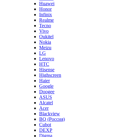
Huawei
Honor
Infinix
Realme
Tecno
Vivo
Oukitel
Nokia
Meizu
LG
Lenovo
HTC
Hisense
Highscreen
Haier
Google
Doogee
ASUS
Alcatel
Acer
Blackview
BQ (Россия)
Cubot
DEXP
Digma