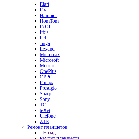
Elari
Fly
Hammer
HomTom
INOI
Irbis
Itel
Jinga
Lexand
Micromax
Microsoft
Motorola
OnePlus
OPPO
Philips
Prestigio
Sharp
Sony
TCL
teXet
Ulefone
ZTE
Ремонт планшетов
Назад
Ремонт планшетов