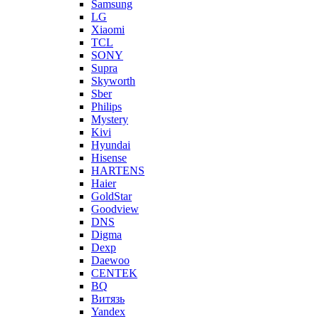
Samsung
LG
Xiaomi
TCL
SONY
Supra
Skyworth
Sber
Philips
Mystery
Kivi
Hyundai
Hisense
HARTENS
Haier
GoldStar
Goodview
DNS
Digma
Dexp
Daewoo
CENTEK
BQ
Витязь
Yandex