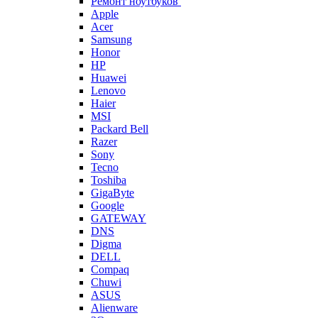
Ремонт ноутбуков
Apple
Acer
Samsung
Honor
HP
Huawei
Lenovo
Haier
MSI
Packard Bell
Razer
Sony
Tecno
Toshiba
GigaByte
Google
GATEWAY
DNS
Digma
DELL
Compaq
Chuwi
ASUS
Alienware