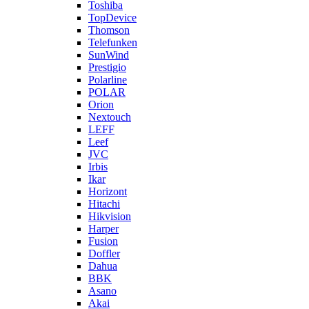
Toshiba
TopDevice
Thomson
Telefunken
SunWind
Prestigio
Polarline
POLAR
Orion
Nextouch
LEFF
Leef
JVC
Irbis
Ikar
Horizont
Hitachi
Hikvision
Harper
Fusion
Doffler
Dahua
BBK
Asano
Akai