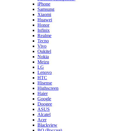
iPhone
Samsung
Xiaomi
Huawei
Honor
Infinix
Realme
Tecno
Vivo
Oukitel
Nokia
Meizu
LG
Lenovo
HTC
Hisense
Highscreen
Haier
Google
Doogee
ASUS
Alcatel
Acer
Blackview
BQ (Россия)