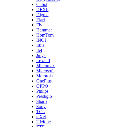
Cubot
DEXP
Digma
Elari
Fly
Hammer
HomTom
INOI
Irbis
Itel
Jinga
Lexand
Micromax
Microsoft
Motorola
OnePlus
OPPO
Philips
Prestigio
Sharp
Sony
TCL
teXet
Ulefone
ZTE