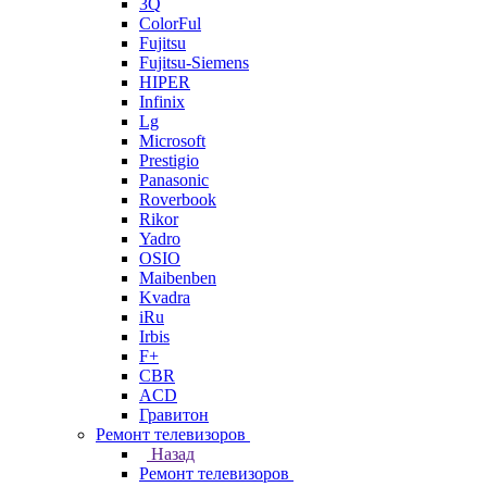
3Q
ColorFul
Fujitsu
Fujitsu-Siemens
HIPER
Infinix
Lg
Microsoft
Prestigio
Panasonic
Roverbook
Rikor
Yadro
OSIO
Maibenben
Kvadra
iRu
Irbis
F+
CBR
ACD
Гравитон
Ремонт телевизоров
Назад
Ремонт телевизоров