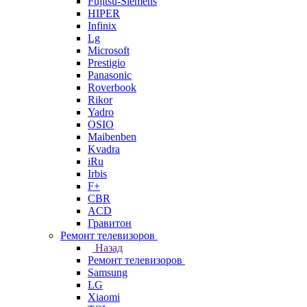
Fujitsu-Siemens
HIPER
Infinix
Lg
Microsoft
Prestigio
Panasonic
Roverbook
Rikor
Yadro
OSIO
Maibenben
Kvadra
iRu
Irbis
F+
CBR
ACD
Гравитон
Ремонт телевизоров
Назад
Ремонт телевизоров
Samsung
LG
Xiaomi