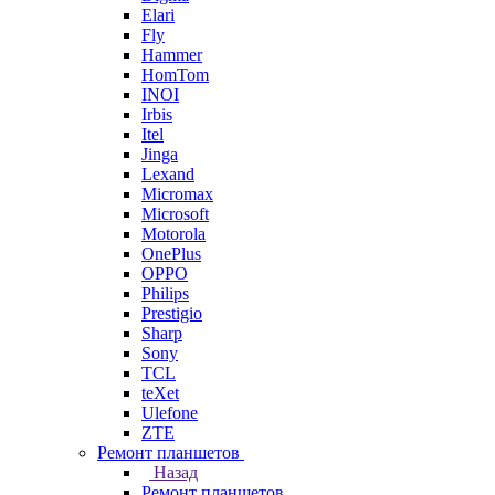
Elari
Fly
Hammer
HomTom
INOI
Irbis
Itel
Jinga
Lexand
Micromax
Microsoft
Motorola
OnePlus
OPPO
Philips
Prestigio
Sharp
Sony
TCL
teXet
Ulefone
ZTE
Ремонт планшетов
Назад
Ремонт планшетов