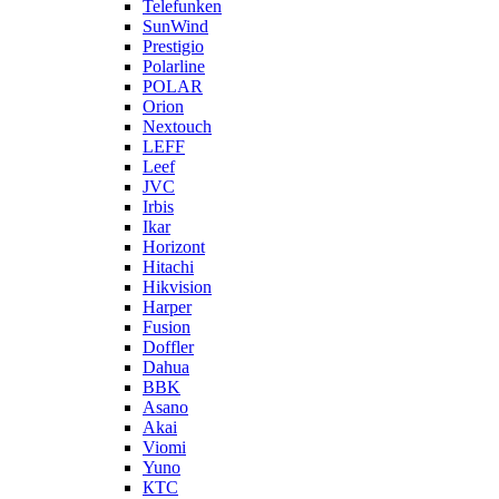
Telefunken
SunWind
Prestigio
Polarline
POLAR
Orion
Nextouch
LEFF
Leef
JVC
Irbis
Ikar
Horizont
Hitachi
Hikvision
Harper
Fusion
Doffler
Dahua
BBK
Asano
Akai
Viomi
Yuno
КТС