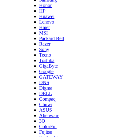
Honor
HP
Huawei
Lenovo
Haier
MSI
Packard Bell
Razer
Sony
Tecno
Toshiba
GigaByte
Google
GATEWAY
DNS
Digma
DELL
Compaq
Chuwi
ASUS
Alienware
3Q
ColorFul
Fujitsu