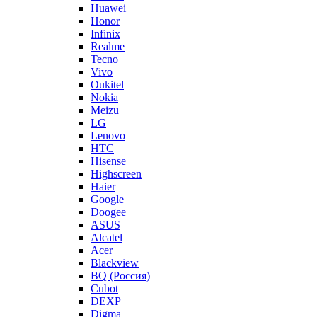
Huawei
Honor
Infinix
Realme
Tecno
Vivo
Oukitel
Nokia
Meizu
LG
Lenovo
HTC
Hisense
Highscreen
Haier
Google
Doogee
ASUS
Alcatel
Acer
Blackview
BQ (Россия)
Cubot
DEXP
Digma