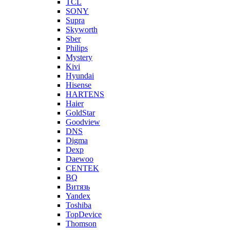
TCL
SONY
Supra
Skyworth
Sber
Philips
Mystery
Kivi
Hyundai
Hisense
HARTENS
Haier
GoldStar
Goodview
DNS
Digma
Dexp
Daewoo
CENTEK
BQ
Витязь
Yandex
Toshiba
TopDevice
Thomson