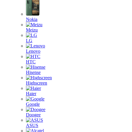
Nokia
Meizu
LG
Lenovo
HTC
Hisense
Highscreen
Haier
Google
Doogee
ASUS