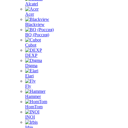
Alcatel
Acer
Blackview
BQ (Россия)
Cubot
DEXP
Digma
Elari
Fly
Hammer
HomTom
INOI
Irbis