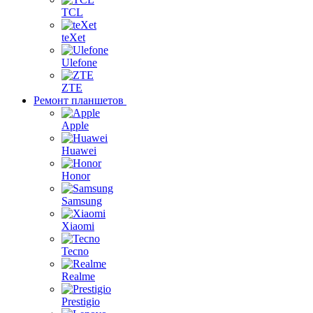
TCL
teXet
Ulefone
ZTE
Ремонт планшетов
Apple
Huawei
Honor
Samsung
Xiaomi
Tecno
Realme
Prestigio