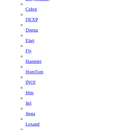
Cubot
DEXP
Digma
Elari
Fly
Hammer
HomTom
INOI
Irbis
Itel
Jinga
Lexand