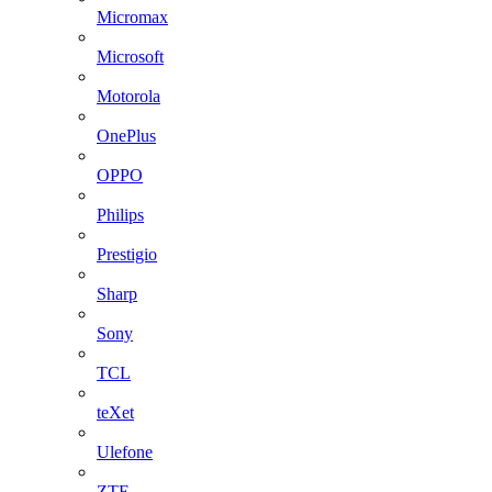
Micromax
Microsoft
Motorola
OnePlus
OPPO
Philips
Prestigio
Sharp
Sony
TCL
teXet
Ulefone
ZTE