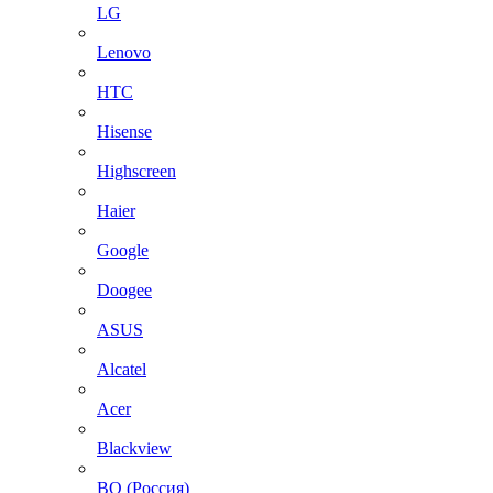
LG
Lenovo
HTC
Hisense
Highscreen
Haier
Google
Doogee
ASUS
Alcatel
Acer
Blackview
BQ (Россия)