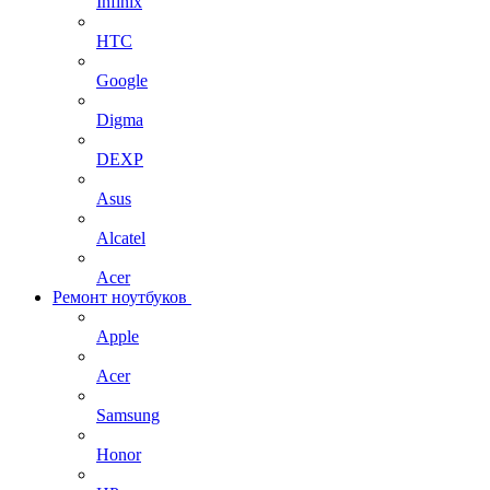
Infinix
HTC
Google
Digma
DEXP
Asus
Alcatel
Acer
Ремонт ноутбуков
Apple
Acer
Samsung
Honor