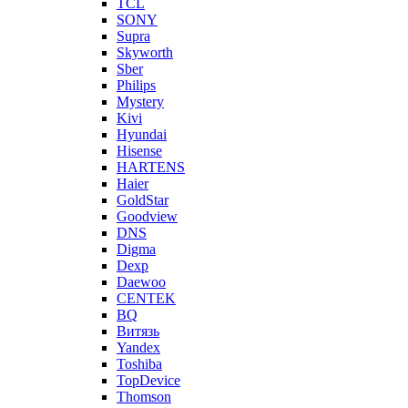
TCL
SONY
Supra
Skyworth
Sber
Philips
Mystery
Kivi
Hyundai
Hisense
HARTENS
Haier
GoldStar
Goodview
DNS
Digma
Dexp
Daewoo
CENTEK
BQ
Витязь
Yandex
Toshiba
TopDevice
Thomson