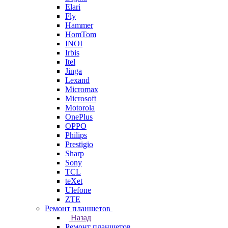
Elari
Fly
Hammer
HomTom
INOI
Irbis
Itel
Jinga
Lexand
Micromax
Microsoft
Motorola
OnePlus
OPPO
Philips
Prestigio
Sharp
Sony
TCL
teXet
Ulefone
ZTE
Ремонт планшетов
Назад
Ремонт планшетов