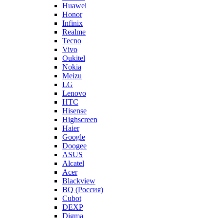
Huawei
Honor
Infinix
Realme
Tecno
Vivo
Oukitel
Nokia
Meizu
LG
Lenovo
HTC
Hisense
Highscreen
Haier
Google
Doogee
ASUS
Alcatel
Acer
Blackview
BQ (Россия)
Cubot
DEXP
Digma