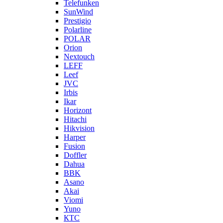
Telefunken
SunWind
Prestigio
Polarline
POLAR
Orion
Nextouch
LEFF
Leef
JVC
Irbis
Ikar
Horizont
Hitachi
Hikvision
Harper
Fusion
Doffler
Dahua
BBK
Asano
Akai
Viomi
Yuno
КТС