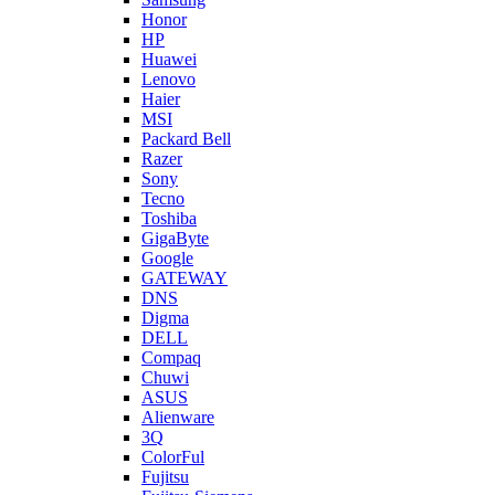
Honor
HP
Huawei
Lenovo
Haier
MSI
Packard Bell
Razer
Sony
Tecno
Toshiba
GigaByte
Google
GATEWAY
DNS
Digma
DELL
Compaq
Chuwi
ASUS
Alienware
3Q
ColorFul
Fujitsu