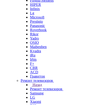
Fujitsu-Siemens
HIPER
Infinix
Lg
Microsoft
Prestigio
Panasonic
Roverbook
Rikor
Yadro
OSIO
Maibenben
Kvadra
iRu
Irbis
F+
CBR
ACD
Гравитон
Ремонт телевизоров
Назад
Ремонт телевизоров
Samsung
LG
Xiaomi