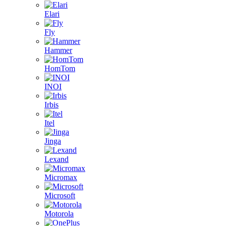
Elari
Fly
Hammer
HomTom
INOI
Irbis
Itel
Jinga
Lexand
Micromax
Microsoft
Motorola