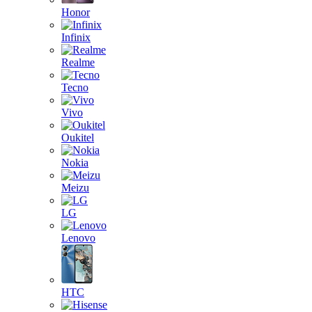
Honor
Infinix
Realme
Tecno
Vivo
Oukitel
Nokia
Meizu
LG
Lenovo
HTC