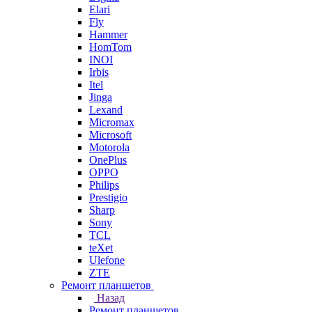
Elari
Fly
Hammer
HomTom
INOI
Irbis
Itel
Jinga
Lexand
Micromax
Microsoft
Motorola
OnePlus
OPPO
Philips
Prestigio
Sharp
Sony
TCL
teXet
Ulefone
ZTE
Ремонт планшетов
Назад
Ремонт планшетов