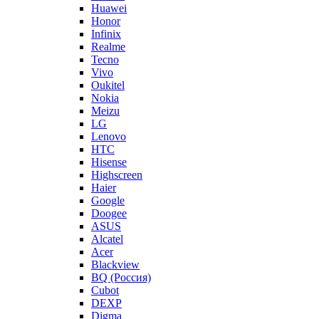
Huawei
Honor
Infinix
Realme
Tecno
Vivo
Oukitel
Nokia
Meizu
LG
Lenovo
HTC
Hisense
Highscreen
Haier
Google
Doogee
ASUS
Alcatel
Acer
Blackview
BQ (Россия)
Cubot
DEXP
Digma