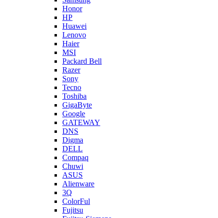
Honor
HP
Huawei
Lenovo
Haier
MSI
Packard Bell
Razer
Sony
Tecno
Toshiba
GigaByte
Google
GATEWAY
DNS
Digma
DELL
Compaq
Chuwi
ASUS
Alienware
3Q
ColorFul
Fujitsu