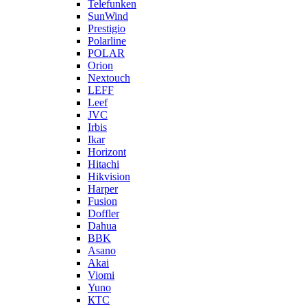
Telefunken
SunWind
Prestigio
Polarline
POLAR
Orion
Nextouch
LEFF
Leef
JVC
Irbis
Ikar
Horizont
Hitachi
Hikvision
Harper
Fusion
Doffler
Dahua
BBK
Asano
Akai
Viomi
Yuno
КТС