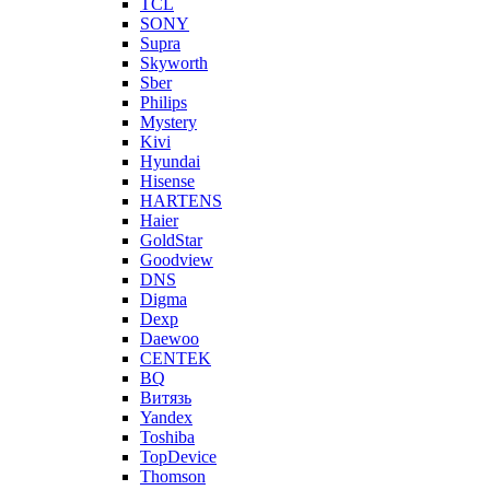
TCL
SONY
Supra
Skyworth
Sber
Philips
Mystery
Kivi
Hyundai
Hisense
HARTENS
Haier
GoldStar
Goodview
DNS
Digma
Dexp
Daewoo
CENTEK
BQ
Витязь
Yandex
Toshiba
TopDevice
Thomson