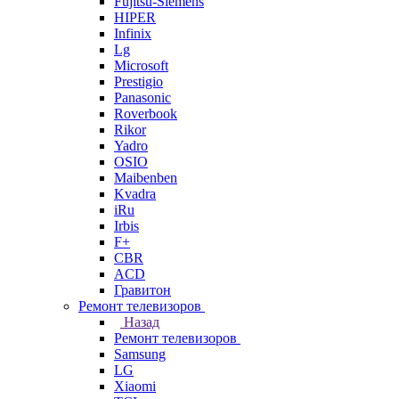
Fujitsu-Siemens
HIPER
Infinix
Lg
Microsoft
Prestigio
Panasonic
Roverbook
Rikor
Yadro
OSIO
Maibenben
Kvadra
iRu
Irbis
F+
CBR
ACD
Гравитон
Ремонт телевизоров
Назад
Ремонт телевизоров
Samsung
LG
Xiaomi