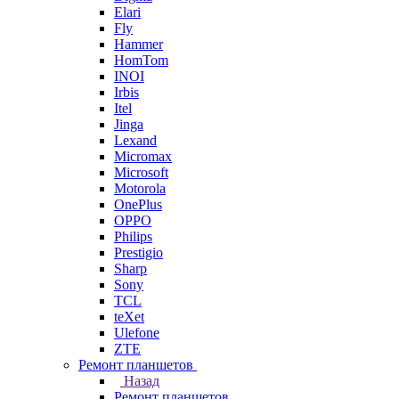
Elari
Fly
Hammer
HomTom
INOI
Irbis
Itel
Jinga
Lexand
Micromax
Microsoft
Motorola
OnePlus
OPPO
Philips
Prestigio
Sharp
Sony
TCL
teXet
Ulefone
ZTE
Ремонт планшетов
Назад
Ремонт планшетов