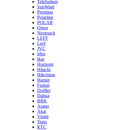
Telefunken
SunWind
Prestigio
Polarline
POLAR
Orion
Nextouch
LEFF
Leef
JVC
Irbis
Ikar
Horizont
Hitachi
Hikvision
Harper
Fusion
Doffler
Dahua
BBK
Asano
Akai
Viomi
Yuno
КТС