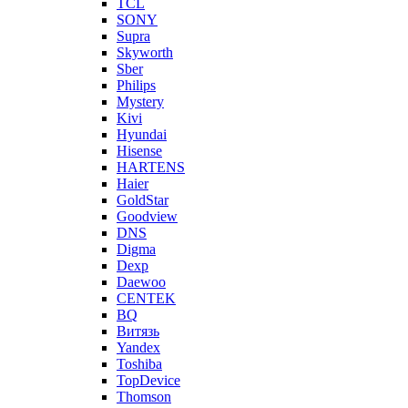
TCL
SONY
Supra
Skyworth
Sber
Philips
Mystery
Kivi
Hyundai
Hisense
HARTENS
Haier
GoldStar
Goodview
DNS
Digma
Dexp
Daewoo
CENTEK
BQ
Витязь
Yandex
Toshiba
TopDevice
Thomson