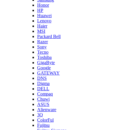
Honor
HP
Huawei
Lenovo
Haier
MSI
Packard Bell
Razer
Sony
Tecno
Toshiba
GigaByte
Google
GATEWAY
DNS
Digma
DELL
Compaq
Chuwi
ASUS
Alienware
3Q
ColorFul
Fujitsu