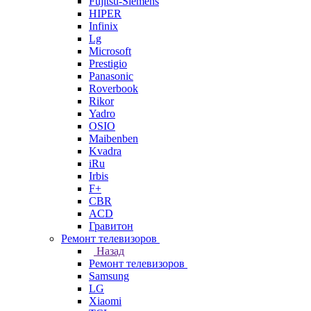
Fujitsu-Siemens
HIPER
Infinix
Lg
Microsoft
Prestigio
Panasonic
Roverbook
Rikor
Yadro
OSIO
Maibenben
Kvadra
iRu
Irbis
F+
CBR
ACD
Гравитон
Ремонт телевизоров
Назад
Ремонт телевизоров
Samsung
LG
Xiaomi