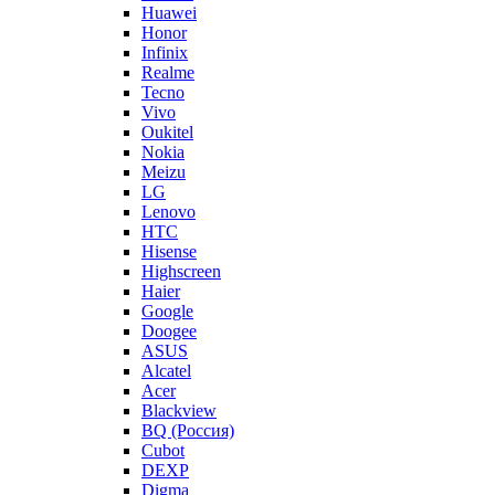
Huawei
Honor
Infinix
Realme
Tecno
Vivo
Oukitel
Nokia
Meizu
LG
Lenovo
HTC
Hisense
Highscreen
Haier
Google
Doogee
ASUS
Alcatel
Acer
Blackview
BQ (Россия)
Cubot
DEXP
Digma